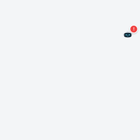
Не пропустите новые предложения!
Подписаться на нашу рассылку
Подписаться
О Неро
Copyright