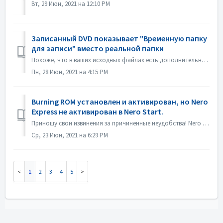
Вт, 29 Июн, 2021 на 12:10 PM
Записанный DVD показывает "Временную папку
для записи" вместо реальной папки
Похоже, что в ваших исходных файлах есть дополнительный файл desktop.ini. Проводник читает этот файл и обнаруживает, что эта конкретная папка имеет локализо...
Пн, 28 Июн, 2021 на 4:15 PM
Burning ROM установлен и активирован, но Nero
Express не активирован в Nero Start.
Приношу свои извинения за причиненные неудобства! Nero Express не содержится в отдельном продукте Nero BurningRom. Nero Express продается в оффлайн-магази...
Ср, 23 Июн, 2021 на 6:29 PM
1
2
3
4
5