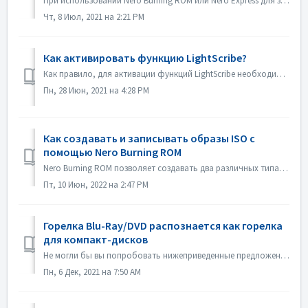
При использовании Nero Burning ROM или Nero Express для записи контента на диск вы можете столкнуться с сообщением об ошибке "Burn process failed ...&q...
Чт, 8 Июл, 2021 на 2:21 PM
Как активировать функцию LightScribe?
Как правило, для активации функций LightScribe необходимо установить программное обеспечение LightScribe. https://lightscribesoftware.org/ Свяжитесь с нами...
Пн, 28 Июн, 2021 на 4:28 PM
Как создавать и записывать образы ISO с
помощью Nero Burning ROM
Nero Burning ROM позволяет создавать два различных типа образов дисков. Файлы образов Nero (*.nrg) представляют собой собственный формат образов дисков Ner...
Пт, 10 Июн, 2022 на 2:47 PM
Горелка Blu-Ray/DVD распознается как горелка
для компакт-дисков
Не могли бы вы попробовать нижеприведенные предложения? 1. Пожалуйста, проверьте, есть ли новый драйвер для вашей горелки и прошивки. Пожалуйста, обнови...
Пн, 6 Дек, 2021 на 7:50 AM