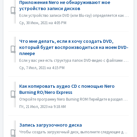
Приложения Nero не обнаруживают мое
устройство записи дисков
Если устройство записи DVD (или Blu-ray) определяется как устройство записи CD, обратитесь к этой статье: https://nerosupport.freshdesk.com/en/support/solu...
Ср, 30 Июн, 2021 на 4:05 PM
Что мне делать, если я хочу создать DVD,
который будет воспроизводиться на моем DVD-
плеере
Если у вас уже есть структура папок DVD-видео с файлами .VOB, .IFO/.BUP, вы можете использовать Nero BurningROM для записи DVD. 1. Создайте новый сборник. В...
Ср, 7 Июл, 2021 на 4:15 PM
Как копировать аудио CD с помощью Nero
Burning RO/Nero Express
Откройте программу Nero Burning ROM Перейдите в раздел "Extras" и нажмите на "Save Audio Tracks". Во вкладке "источник" выб...
Пт, 21 Июл, 2023 на 9:18 AM
Запись загрузочного диска
Чтобы создать загрузочный диск, выполните следующие действия: 1. Нажмите кнопку New на главном экране Nero Burning ROM. ->Откроется окно Новая компиляци...