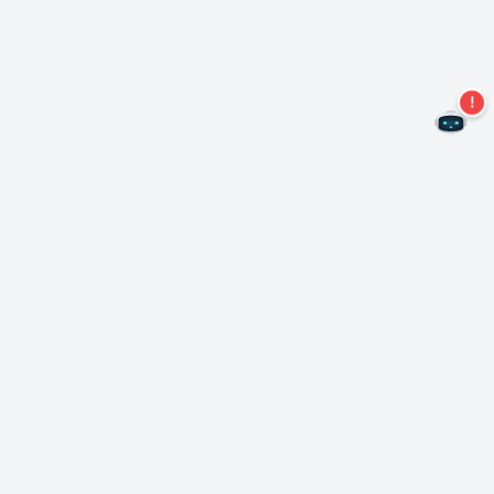
Не пропустите новые предложения!
Подписаться на нашу рассылку
Подписаться
О Неро
Copyright