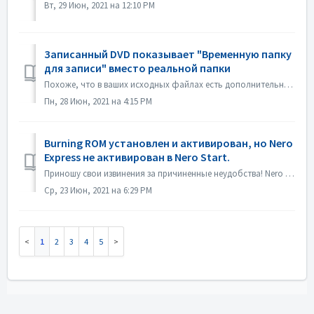
Вт, 29 Июн, 2021 на 12:10 PM
Записанный DVD показывает "Временную папку
для записи" вместо реальной папки
Похоже, что в ваших исходных файлах есть дополнительный файл desktop.ini. Проводник читает этот файл и обнаруживает, что эта конкретная папка имеет локализо...
Пн, 28 Июн, 2021 на 4:15 PM
Burning ROM установлен и активирован, но Nero
Express не активирован в Nero Start.
Приношу свои извинения за причиненные неудобства! Nero Express не содержится в отдельном продукте Nero BurningRom. Nero Express продается в оффлайн-магази...
Ср, 23 Июн, 2021 на 6:29 PM
1
2
3
4
5