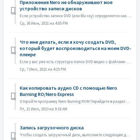
Приложения Nero не обнаруживают мое
устройство записи дисков
Если устройство записи DVD (или Blu-ray) определяется как устройство записи CD, обратитесь к этой статье: https://nerosupport.freshdesk.com/en/support/solu...
Ср, 30 Июн, 2021 на 4:05 PM
Что мне делать, если я хочу создать DVD,
который будет воспроизводиться на моем DVD-
плеере
Если у вас уже есть структура папок DVD-видео с файлами .VOB, .IFO/.BUP, вы можете использовать Nero BurningROM для записи DVD. 1. Создайте новый сборник. В...
Ср, 7 Июл, 2021 на 4:15 PM
Как копировать аудио CD с помощью Nero
Burning RO/Nero Express
Откройте программу Nero Burning ROM Перейдите в раздел "Extras" и нажмите на "Save Audio Tracks". Во вкладке "источник" выб...
Пт, 21 Июл, 2023 на 9:18 AM
Запись загрузочного диска
Чтобы создать загрузочный диск, выполните следующие действия: 1. Нажмите кнопку New на главном экране Nero Burning ROM. ->Откроется окно Новая компиляци...