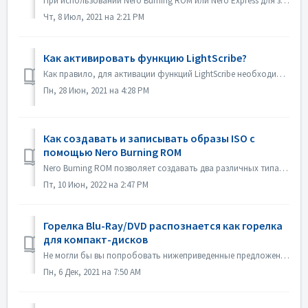
При использовании Nero Burning ROM или Nero Express для записи контента на диск вы можете столкнуться с сообщением об ошибке "Burn process failed ...&q...
Чт, 8 Июл, 2021 на 2:21 PM
Как активировать функцию LightScribe?
Как правило, для активации функций LightScribe необходимо установить программное обеспечение LightScribe. https://lightscribesoftware.org/ Свяжитесь с нами...
Пн, 28 Июн, 2021 на 4:28 PM
Как создавать и записывать образы ISO с
помощью Nero Burning ROM
Nero Burning ROM позволяет создавать два различных типа образов дисков. Файлы образов Nero (*.nrg) представляют собой собственный формат образов дисков Ner...
Пт, 10 Июн, 2022 на 2:47 PM
Горелка Blu-Ray/DVD распознается как горелка
для компакт-дисков
Не могли бы вы попробовать нижеприведенные предложения? 1. Пожалуйста, проверьте, есть ли новый драйвер для вашей горелки и прошивки. Пожалуйста, обнови...
Пн, 6 Дек, 2021 на 7:50 AM