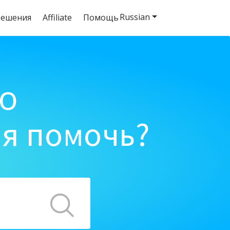
Russian
решения
Affiliate
Помощь
o
ня помочь?