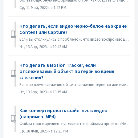
Более подробную информацию о том, как создать слайд-шоу в соответствии с ритмом музыки, вы найдете по следующей ссылке: Создание слайд-шоу в соответствии с ...
Ср, 11 Май, 2022 на 1:22 PM
Что делать, если видео черно-белое на экране
Content или Capture?
Если вы столкнулись с проблемой, что видео воспроизводится черно-белым, но экспорт/запись происходит в цвете, обновите систему windows или драйвер видеокарт...
Чт, 13 Апр, 2023 на 10:42 AM
Что делать в Motion Tracker, если
отслеживаемый объект потерян во время
слежения?
Если во время слежения объект слежения теряется или имеет смещение, вы можете немедленно "остановить слежение", нажать "Увеличить" в лев...
Чт, 13 Апр, 2023 на 10:15 AM
Как конвертировать файл .nvc в видео
(например, MP4)
Файлы с расширением .nvc являются файлами проектов Nero Video, а НЕ готовыми видео. Они содержат инструкции по редактированию и ссылки на исходные медиафайл...
Ср, 18 Фев, 2026 на 12:21 PM