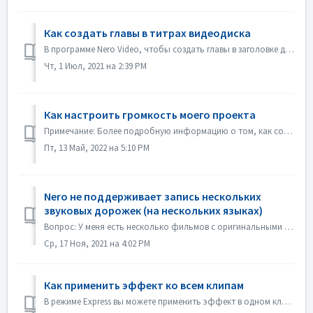
Как создать главы в титрах видеодиска
В программе Nero Video, чтобы создать главы в заголовке диска, выполните следующие действия, 1. На экране Содержание выберите название. 2. Под предварительн...
Чт, 1 Июл, 2021 на 2:39 PM
Как настроить громкость моего проекта
Примечание: Более подробную информацию о том, как создавать слайд-шоу с музыкой, вы найдете по следующей ссылке: Создание слайд-шоу с музыкой В разделе &qu...
Пт, 13 Май, 2022 на 5:10 PM
Nero не поддерживает запись нескольких
звуковых дорожек (на нескольких языках)
Вопрос: У меня есть несколько фильмов с оригинальными саундтреками на двух языках (немецком и английском). Но мне не удается поместить 2-ю звуковую дорожку ...
Ср, 17 Ноя, 2021 на 4:02 PM
Как применить эффект ко всем клипам
В режиме Express вы можете применить эффект в одном клипе, затем откройте "Управление эффектами Express", включите "Применить ко всем клипам ...