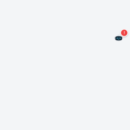
Не пропустите новые предложения!
Подписаться на нашу рассылку
Подписаться
О Неро
Copyright