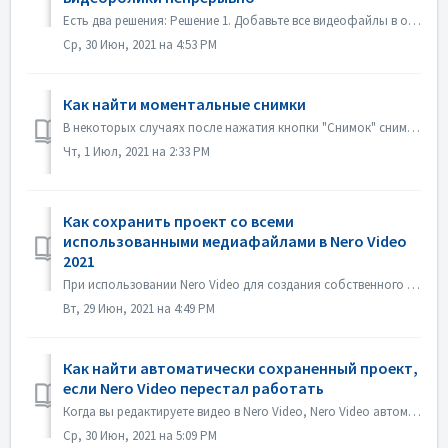
Есть два решения: Решение 1. Добавьте все видеофайлы в один заголовок. На экране редактирования импортируйте все видеофайлы, которые вы хотите автоматическ...
Ср, 30 Июн, 2021 на 4:53 PM
Как найти моментальные снимки
В некоторых случаях после нажатия кнопки "Снимок" снимок не отображается в папке "Мои медиа". Найти снимок можно следующим образом: 1. Н...
Чт, 1 Июл, 2021 на 2:33 PM
Как сохранить проект со всеми
использованными медиафайлами в Nero Video
2021
При использовании Nero Video для создания собственного фильма, Nero Video может импортировать ваши собственные медиафайлы, такие как видео, музыка или изобр...
Вт, 29 Июн, 2021 на 4:49 PM
Как найти автоматически сохраненный проект,
если Nero Video перестал работать
Когда вы редактируете видео в Nero Video, Nero Video автоматически сохраняет ваш проект в фоновом режиме. Если Nero Video прекратит работу до сохранения пр...
Ср, 30 Июн, 2021 на 5:09 PM