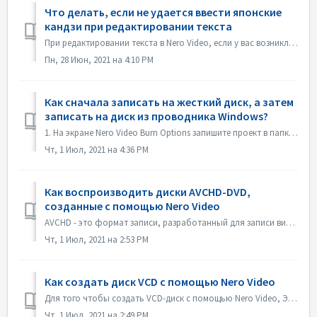
Что делать, если не удается ввести японские
кандзи при редактировании текста
При редактировании текста в Nero Video, если у вас возникли проблемы с вводом японских кандзи с помощью какого-либо редактора методов ввода, например, ATOK,...
Пн, 28 Июн, 2021 на 4:10 PM
Как сначала записать на жесткий диск, а затем
записать на диск из проводника Windows?
1. На экране Nero Video Burn Options запишите проект в папку Hard Disk Folder. 2. Если запись прошла успешно, используйте функцию Запись на диск в win...
Чт, 1 Июл, 2021 на 4:36 PM
Как воспроизводить диски AVCHD-DVD,
созданные с помощью Nero Video
AVCHD - это формат записи, разработанный для записи видео высокой четкости на такие носители, как записываемые DVD-носители, жесткие диски и карты памяти. ...
Чт, 1 Июл, 2021 на 2:53 PM
Как создать диск VCD с помощью Nero Video
Для того чтобы создать VCD-диск с помощью Nero Video, Этап 1. Откройте Nero Video. Этап 2. Перетащите видеофайл в Nero Video Home, Nero Video откроет диалог...
Чт, 1 Июл, 2021 на 2:49 PM