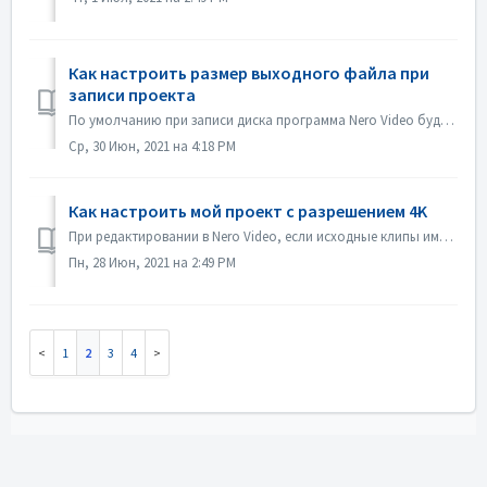
Как настроить размер выходного файла при
записи проекта
По умолчанию при записи диска программа Nero Video будет стараться занять все пространство диска. В некоторых случаях, если вам не нужен большой размер, вы ...
Ср, 30 Июн, 2021 на 4:18 PM
Как настроить мой проект с разрешением 4K
При редактировании в Nero Video, если исходные клипы имеют разрешение 4K или выше, и вы хотите, чтобы выходной файл был также в 4K, пожалуйста, выполните сл...
Пн, 28 Июн, 2021 на 2:49 PM
1
2
3
4