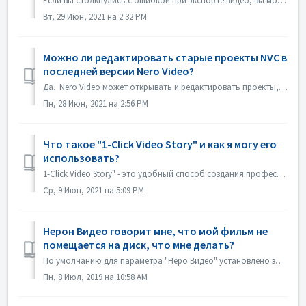
Если вы столкнулись с ошибкой при экспорте видео, вы можете попробовать следующие способы: 1. Пожалуйста, зайдите в C:\Users\[Текущий пользователь]\AppData\...
Вт, 29 Июн, 2021 на 2:32 PM
Можно ли редактировать старые проекты NVC в
последней версии Nero Video?
Да. Nero Video может открывать и редактировать проекты, созданные старыми версиями Nero Video. Но старый Nero Video не может открыть проекты, созданные ...
Пн, 28 Июн, 2021 на 2:56 PM
Что такое "1-Click Video Story" и как я могу его
использовать?
1-Click Video Story" - это удобный способ создания профессиональных слайд-шоу и фильмов с помощью перетаскивания и одного щелчка мыши. В Nero 2019 эта ...
Ср, 9 Июн, 2021 на 5:09 PM
Нерон Видео говорит мне, что мой фильм не
помещается на диск, что мне делать?
По умолчанию для параметра "Неро Видео" установлено значение "Сохранить качество источника". Таким образом, ваш DVD, AVCHD, Blu-ray сохр...
Пн, 8 Июл, 2019 на 10:58 AM