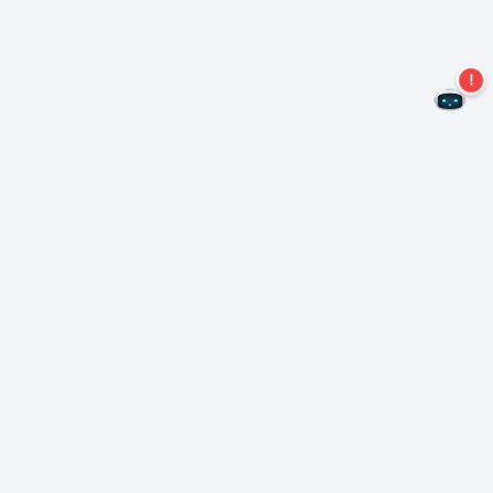
Не пропустите новые предложения!
Подписаться на нашу рассылку
Подписаться
О Неро
Copyright