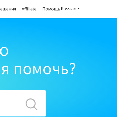
Russian
решения
Affiliate
Помощь
o
ня помочь?