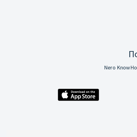
П
Nero KnowHo