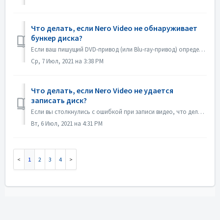
Что делать, если Nero Video не обнаруживает
бункер диска?
Если ваш пишущий DVD-привод (или Blu-ray-привод) определяется как пишущий CD-привод, обратитесь к этой статье: https://nerosupport.freshdesk.com/en/support/...
Ср, 7 Июл, 2021 на 3:38 PM
Что делать, если Nero Video не удается
записать диск?
Если вы столкнулись с ошибкой при записи видео, что делать? Зайдите в C:\Users\[текущий пользователь]\AppData\Roaming\Nero\[текущая версия Nero]\Nero Visio...
Вт, 6 Июл, 2021 на 4:31 PM
1
2
3
4