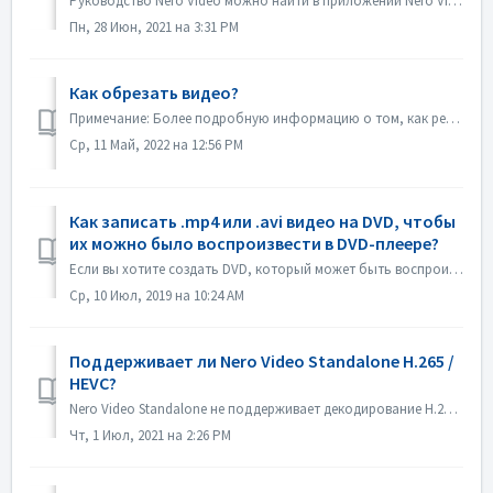
Руководство Nero Video можно найти в приложении Nero Video. Откройте Nero Video, нажмите KnowHow в правом верхнем углу. В выпадающем меню нажмите Загруз...
Пн, 28 Июн, 2021 на 3:31 PM
Как обрезать видео?
Примечание: Более подробную информацию о том, как редактировать видео, вы найдете по следующей ссылке: Редактирование видео Перейдите по ссылке ниже, чтобы...
Ср, 11 Май, 2022 на 12:56 PM
Как записать .mp4 или .avi видео на DVD, чтобы
их можно было воспроизвести в DVD-плеере?
Если вы хотите создать DVD, который может быть воспроизведен на DVD-плеере, вы должны сначала запомнить, какой это формат диска. Существует фундаментальное ...
Ср, 10 Июл, 2019 на 10:24 AM
Поддерживает ли Nero Video Standalone H.265 /
HEVC?
Nero Video Standalone не поддерживает декодирование H.265 / HEVC. Декодирование H.265 / HEVC доступно только в Nero Platinum Suite.
Чт, 1 Июл, 2021 на 2:26 PM