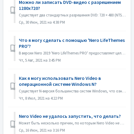
Можно ли записать DVD-видео с разрешением
1280x720?
Существует два стандартных разрешения DVD: 720 × 480 (NTSC, всего 345 600 пикселей) и 720 × 576 (PAL, всего 414 720 пикселей), оба доступны в соотношениях с...
Ср, 30 Июн, 2021 на 4:38 PM
Что я могу сделать с помощью 'Nero LifeThemes
PRO'?
В версии Nero 2019 'Nero LifeThemes PRO' предоставляет целый ряд высококачественных тем для фильмов, шаблонов меню дисков и музыки без авторских отч...
Чт, 5 Авг, 2021 на 3:45 PM
Как я могу использовать Nero Video в
операционной системе Windows N?
Существует N-версия большинства систем Windows, что означает отсутствие в системе проигрывателя Windows Media Player. В таких системах Windows N для запуска...
Чт, 8 Июл, 2021 на 4:22 PM
Nero Video не удалось запустить, что делать?
Может быть несколько причин, по которым Nero Video не показывает окно своего приложения. Если Nero Video не запускается, MediaHome не запускается, но Recode...
Ср, 16 Июн, 2021 на 3:16 PM