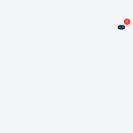
Не пропустите новые предложения!
Подписаться на нашу рассылку
Подписаться
О Неро
Copyright