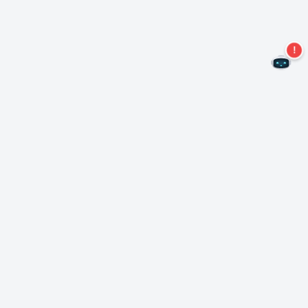
Не пропустите новые предложения!
Подписаться на нашу рассылку
Подписаться
О Неро
Copyright