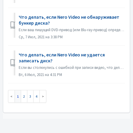
Что делать, если Nero Video не обнаруживает
бункер диска?
Если ваш пишущий DVD-привод (или Blu-ray-привод) определяется как пишущий CD-привод, обратитесь к этой статье: https://nerosupport.freshdesk.com/en/support/...
Ср, 7 Июл, 2021 на 3:38 PM
Что делать, если Nero Video не удается
записать диск?
Если вы столкнулись с ошибкой при записи видео, что делать? Зайдите в C:\Users\[текущий пользователь]\AppData\Roaming\Nero\[текущая версия Nero]\Nero Visio...
Вт, 6 Июл, 2021 на 4:31 PM
1
2
3
4