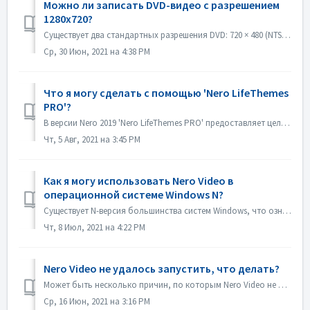
Можно ли записать DVD-видео с разрешением
1280x720?
Существует два стандартных разрешения DVD: 720 × 480 (NTSC, всего 345 600 пикселей) и 720 × 576 (PAL, всего 414 720 пикселей), оба доступны в соотношениях с...
Ср, 30 Июн, 2021 на 4:38 PM
Что я могу сделать с помощью 'Nero LifeThemes
PRO'?
В версии Nero 2019 'Nero LifeThemes PRO' предоставляет целый ряд высококачественных тем для фильмов, шаблонов меню дисков и музыки без авторских отч...
Чт, 5 Авг, 2021 на 3:45 PM
Как я могу использовать Nero Video в
операционной системе Windows N?
Существует N-версия большинства систем Windows, что означает отсутствие в системе проигрывателя Windows Media Player. В таких системах Windows N для запуска...
Чт, 8 Июл, 2021 на 4:22 PM
Nero Video не удалось запустить, что делать?
Может быть несколько причин, по которым Nero Video не показывает окно своего приложения. Если Nero Video не запускается, MediaHome не запускается, но Recode...
Ср, 16 Июн, 2021 на 3:16 PM