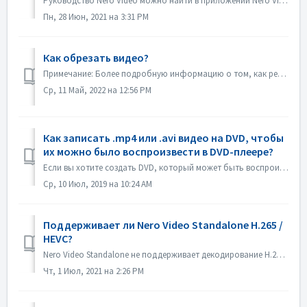
Руководство Nero Video можно найти в приложении Nero Video. Откройте Nero Video, нажмите KnowHow в правом верхнем углу. В выпадающем меню нажмите Загруз...
Пн, 28 Июн, 2021 на 3:31 PM
Как обрезать видео?
Примечание: Более подробную информацию о том, как редактировать видео, вы найдете по следующей ссылке: Редактирование видео Перейдите по ссылке ниже, чтобы...
Ср, 11 Май, 2022 на 12:56 PM
Как записать .mp4 или .avi видео на DVD, чтобы
их можно было воспроизвести в DVD-плеере?
Если вы хотите создать DVD, который может быть воспроизведен на DVD-плеере, вы должны сначала запомнить, какой это формат диска. Существует фундаментальное ...
Ср, 10 Июл, 2019 на 10:24 AM
Поддерживает ли Nero Video Standalone H.265 /
HEVC?
Nero Video Standalone не поддерживает декодирование H.265 / HEVC. Декодирование H.265 / HEVC доступно только в Nero Platinum Suite.
Чт, 1 Июл, 2021 на 2:26 PM