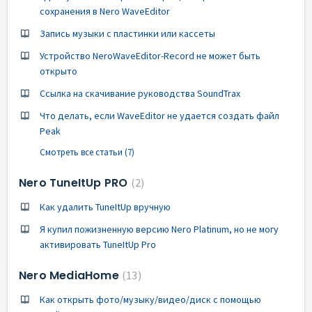
сохранения в Nero WaveEditor
Запись музыки с пластинки или кассеты
Устройство NeroWaveEditor-Record не может быть
открыто
Ссылка на скачивание руководства SoundTrax
Что делать, если WaveEditor не удается создать файл
Peak
Смотреть все статьи (7)
Nero TuneItUp PRO
2
Как удалить TuneItUp вручную
Я купил пожизненную версию Nero Platinum, но не могу
активировать TuneItUp Pro
Nero MediaHome
13
Как открыть фото/музыку/видео/диск с помощью