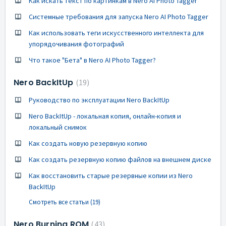
Как искать текст по картинкам в Nero AI Photo Tagger
Системные требования для запуска Nero AI Photo Tagger
Как использовать теги искусственного интеллекта для
упорядочивания фотографий
Что такое "Бета" в Nero AI Photo Tagger?
Nero BackItUp
19
Руководство по эксплуатации Nero BackItUp
Nero BackItUp - локальная копия, онлайн-копия и
локальный снимок
Как создать новую резервную копию
Как создать резервную копию файлов на внешнем диске
Как восстановить старые резервные копии из Nero
BackItUp
Смотреть все статьи (19)
Nero Burning ROM
43