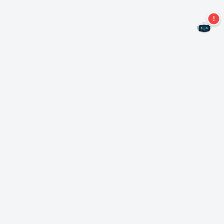
Não perca mais ofertas!
Assine nossa newsletter
Assinar
Sobre Nero
Copyright
Centro de Imprensa
Privacidade
Clientes comerciais
Termos e Condições