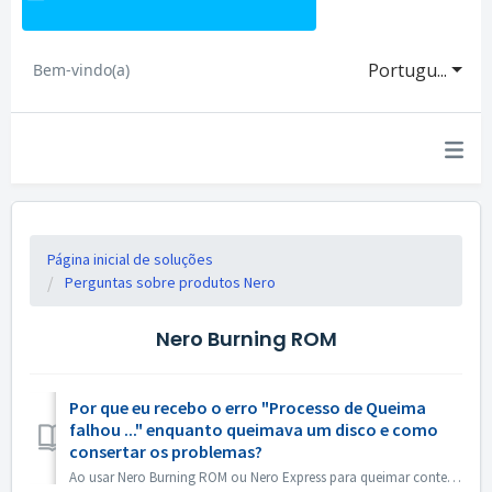
Portugu...
Bem-vindo(a)
Página inicial de soluções
Perguntas sobre produtos Nero
Nero Burning ROM
Por que eu recebo o erro "Processo de Queima
falhou ..." enquanto queimava um disco e como
consertar os problemas?
Ao usar Nero Burning ROM ou Nero Express para queimar conteúdo em um disco, você pode encontrar a mensagem de erro 'Burn process failed ...'. Então...