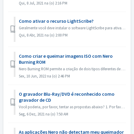
Qui, 8 Jul, 2021 na (o) 2:16 PM
Como ativar o recurso LightScribe?
Geralmente você deve instalar o software LightScribe para ativar os recursos do LightScribe. https://lightscribesoftware.org/ Entre em contato conosco se v...
Qui, 8 Abr, 2021 na (o) 2:00 PM
Como criar e queimar imagens ISO com Nero
Burning ROM
Nero Burning ROM permite a criação de dois tipos diferentes de imagens de disco. Os 'Nero Image Files' (*.nrg) consistem de um formato proprietário...
Sex, 10 Jun, 2022 na (o) 2:46 PM
O gravador Blu-Ray/DVD é reconhecido como
gravador de CD
Você poderia, por favor, tentar as propostas abaixo? 1. Por favor, verifique se há um novo driver para seu queimador e firmware. Por favor, atualize se hou...
Seg, 6 Dez, 2021 na (o) 7:50 AM
As aplicações Nero não detectam meu queimador