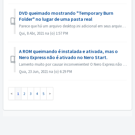
DVD queimado mostrando "Temporary Burn
Folder" no lugar de uma pasta real
Parece que há um arquivo desktop.ini adicional em seus arquivos fonte. O Explorer lê esse arquivo e descobre que essa pasta em particular tem um nome locali...
Qui, 8 Abr, 2021 na (o) 1:57 PM
A ROM queimando é instalada e ativada, mas o
Nero Express não é ativado no Nero Start.
Lamento muito por causar inconvenientes! O Nero Express não está contido no produto autônomo Nero BurningRom. O Nero Express é vendido em lojas off-line. ...
Qua, 23 Jun, 2021 na (o) 6:29 PM
1
2
3
4
5