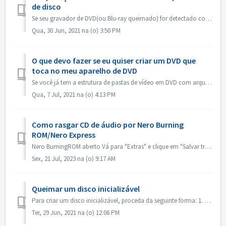
de disco
Se seu gravador de DVD(ou Blu-ray queimado) for detectado como gravador de CD, favor consultar este artigo: https://nerosupport.freshdesk.com/en/support/so...
Qua, 30 Jun, 2021 na (o) 3:50 PM
O que devo fazer se eu quiser criar um DVD que
toca no meu aparelho de DVD
Se você já tem a estrutura de pastas de vídeo em DVD com arquivos .VOB, .IFO/.BUP, você poderia usar o Nero BurningROM para gravar DVD. 1. Nova uma Compilaç...
Qua, 7 Jul, 2021 na (o) 4:13 PM
Como rasgar CD de áudio por Nero Burning
ROM/Nero Express
Nero BurningROM aberto Vá para "Extras" e clique em "Salvar trilhas de áudio". Na aba "fonte", selecione as faixas. Config...
Sex, 21 Jul, 2023 na (o) 9:17 AM
Queimar um disco inicializável
Para criar um disco inicializável, proceda da seguinte forma: 1. Clique no botão Novo na tela principal da ROM Nero Burning. ->A janela Nova Compilação ...
Ter, 29 Jun, 2021 na (o) 12:06 PM