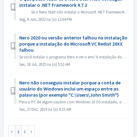
instalar o .NET Framework 4.7.2
Se o Nero Start não instalar o Microsoft .NET Framework 4.7.2 na Central de Atualizações, você poderia tentar os seguintes métodos para resolvê...
Seg, 6 Jun, 2022 na (o) 12:04 PM
Nero 2020 ou versão anterior falhou na instalação
porque a instalação do Microsoft VC Redist 20XX
falhou
Se você instalar o programa Nero e ver o erro 'A instalação do Microsoft VC Redist 2015-20xx (x86) falhou', siga os passos abaixo: 1. Abra o Pai...
Sex, 18 Jul, 2025 na (o) 5:52 AM
Nero não conseguiu instalar porque a conta de
usuário do Windows inclui um espaço entre as
palavras (por exemplo "C:\Users\John Smith")
Para o PC de algum usuário com Windows 10 OS instalado, o windows log in com espaço ou caracteres especiais pode causar problemas de instalação. Para re...
Sex, 27 Dez, 2019 na (o) 6:15 AM
1
2