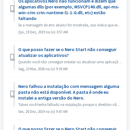
Os aplicativos Nero não funcionam e dizem que
algumas dlls (por exemplo, MSVCP140.dll, api-ms-
win-crin-crin-runtime-l1-1-0.dll, etc) estão
faltando
Se a mensagem de erro abaixo for mostrada, isso indica que esses arquivos estão faltando no Microsoft Visual C++ Redistributable (x86). MSVCP140.DLL(or s...
Qui, 19 Dez, 2019 na (o) 3:57 AM
O que posso fazer se o Nero Start não conseguir
atualizar os aplicativos?
Quando você não conseguir instalar ou atualizar uma aplicação em Nero Start, você pode tentar os seguintes métodos para resolvê-la. As aplicações Nero (...
Seg, 23 Mar, 2026 na (o) 9:39 AM
Nero falhou a instalação com mensagem alguma
pasta não está disponível. A pasta é onde eu
instalei a antiga versão do Nero.
Talvez você tenha falhado na instalação porque o diretório não está disponível. A mensagem pode ser parecida com a seguinte: Isto porque você costumav...
Sex, 20 Dez, 2019 na (o) 9:47 AM
O que posso fazer se o Nero Start não conseguir