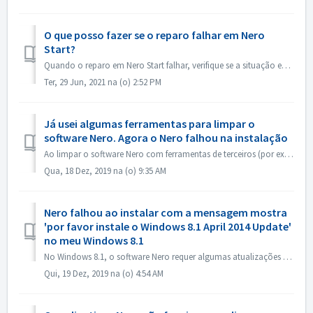
O que posso fazer se o reparo falhar em Nero
Start?
Quando o reparo em Nero Start falhar, verifique se a situação em seu computador é a mesma que a seguinte. Primeiro verifique se a seguinte pasta existe em ...
Ter, 29 Jun, 2021 na (o) 2:52 PM
Já usei algumas ferramentas para limpar o
software Nero. Agora o Nero falhou na instalação
Ao limpar o software Nero com ferramentas de terceiros (por exemplo, IObit Uninstaller, Total Cleaner, Revo Uninstaller, etc.), essas ferramentas eliminam p...
Qua, 18 Dez, 2019 na (o) 9:35 AM
Nero falhou ao instalar com a mensagem mostra
'por favor instale o Windows 8.1 April 2014 Update'
no meu Windows 8.1
No Windows 8.1, o software Nero requer algumas atualizações do Windows. 1. Abra o Painel de Controle->Atualização do Windows, instale todas as atualizaç...
Qui, 19 Dez, 2019 na (o) 4:54 AM