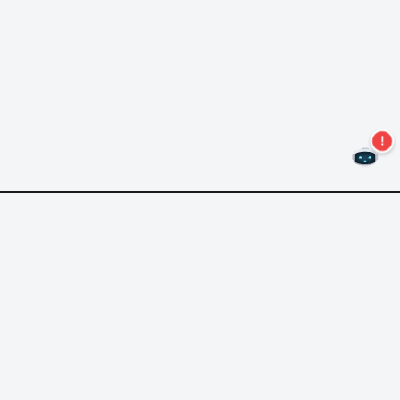
Não perca mais ofertas!
Assine nossa newsletter
Assinar
Sobre Nero
Copyright