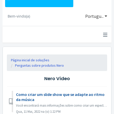
Portugu...
Bem-vindo(a)
Página inicial de soluções
Perguntas sobre produtos Nero
Nero Video
Como criar um slide show que se adapte ao ritmo
da música
Você encontrará mais informações sobre como criar um espectáculo de maré de acordo com o ritmo da música no link a seguir: Como criar um show de slides de a...
Qua, 11 Mai, 2022 na (o) 1:22 PM