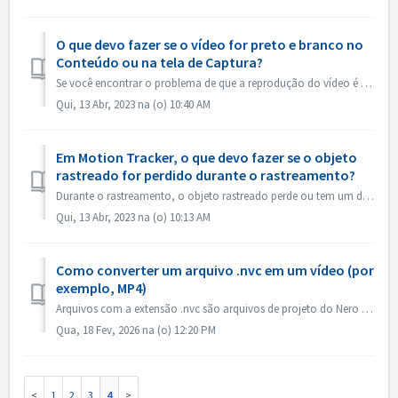
O que devo fazer se o vídeo for preto e branco no
Conteúdo ou na tela de Captura?
Se você encontrar o problema de que a reprodução do vídeo é em preto e branco, mas a exportação/queimadura está no sistema de janelas de atualização color，p...
Qui, 13 Abr, 2023 na (o) 10:40 AM
Em Motion Tracker, o que devo fazer se o objeto
rastreado for perdido durante o rastreamento?
Durante o rastreamento, o objeto rastreado perde ou tem um deslocamento, você pode "parar o rastreamento" imediatamente, clicar em "Zoom in&q...
Qui, 13 Abr, 2023 na (o) 10:13 AM
Como converter um arquivo .nvc em um vídeo (por
exemplo, MP4)
Arquivos com a extensão .nvc são arquivos de projeto do Nero Video, NÃO vídeos finalizados. Eles contêm instruções de edição e links para sua mídia de orige...
Qua, 18 Fev, 2026 na (o) 12:20 PM
1
2
3
4