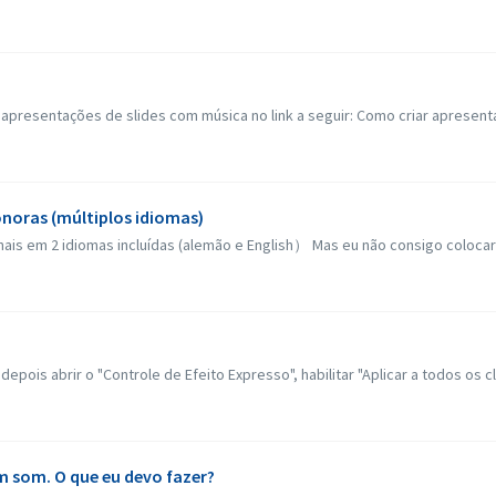
apresentações de slides com música no link a seguir: Como criar apresenta
onoras (múltiplos idiomas)
nais em 2 idiomas incluídas (alemão e English） Mas eu não consigo colocar 
ois abrir o "Controle de Efeito Expresso", habilitar "Aplicar a todos os cli
 som. O que eu devo fazer?