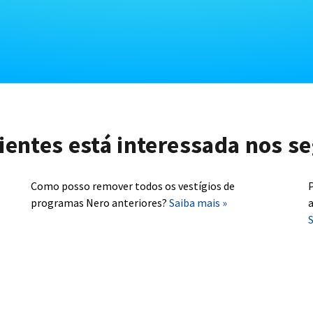
lientes está interessada nos se
Como posso remover todos os vestígios de
P
programas Nero anteriores?
Saiba mais »
a
S