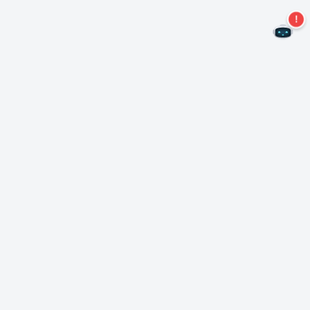
Não perca mais ofertas!
Assine nossa newsletter
Assinar
Sobre Nero
Copyright
Centro de Imprensa
Privacidade
Clientes comerciais
Termos e Condições