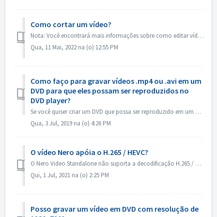
Como cortar um vídeo?
Nota: Você encontrará mais informações sobre como editar vídeos no link a seguir: Edição de vídeos Siga o link abaixo para obter mais informações abozt edi...
Qua, 11 Mai, 2022 na (o) 12:55 PM
Como faço para gravar vídeos .mp4 ou .avi em um
DVD para que eles possam ser reproduzidos no
DVD player?
Se você quiser criar um DVD que possa ser reproduzido em um DVD player, primeiro você precisa lembrar qual é o formato do disco. Há uma diferença fundamenta...
Qua, 3 Jul, 2019 na (o) 4:26 PM
O vídeo Nero apóia o H.265 / HEVC?
O Nero Video Standalone não suporta a decodificação H.265 / HEVC. A decodificação H.265 / HEVC está disponível somente no Nero Platinum Suite.
Qui, 1 Jul, 2021 na (o) 2:25 PM
Posso gravar um vídeo em DVD com resolução de