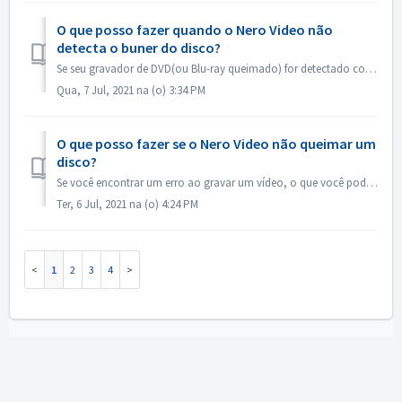
O que posso fazer quando o Nero Video não
detecta o buner do disco?
Se seu gravador de DVD(ou Blu-ray queimado) for detectado como gravador de CD, favor consultar este artigo: https://nerosupport.freshdesk.com/en/support/sol...
Qua, 7 Jul, 2021 na (o) 3:34 PM
O que posso fazer se o Nero Video não queimar um
disco?
Se você encontrar um erro ao gravar um vídeo, o que você pode fazer? Vá para C:\Users[current user]\AppData\Roaming]Nero[current Nero version]\Nero Vision,...
Ter, 6 Jul, 2021 na (o) 4:24 PM
1
2
3
4