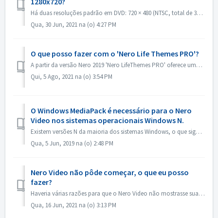
1280x720?
Há duas resoluções padrão em DVD: 720 × 480 (NTSC, total de 345.600 pixels) e 720 × 576 (PAL total de 414.720 pixels), ambas disponíveis em proporções de 4:...
Qua, 30 Jun, 2021 na (o) 4:27 PM
O que posso fazer com o 'Nero Life Themes PRO'?
A partir da versão Nero 2019 'Nero LifeThemes PRO' oferece uma gama completa de desenhos temáticos de filmes de alta qualidade, modelos de menus de ...
Qui, 5 Ago, 2021 na (o) 3:54 PM
O Windows MediaPack é necessário para o Nero
Video nos sistemas operacionais Windows N.
Existem versões N da maioria dos sistemas Windows, o que significa que o sistema não contém o Windows Media Player. Nesses sistemas Windows N, para executa...
Qua, 5 Jun, 2019 na (o) 2:48 PM
Nero Video não pôde começar, o que eu posso
fazer?
Haveria várias razões para que o Nero Video não mostrasse sua janela de aplicação. Se o Nero Video não pudesse iniciar, a MediaHome não poderia iniciar, mas...
Qua, 16 Jun, 2021 na (o) 3:13 PM