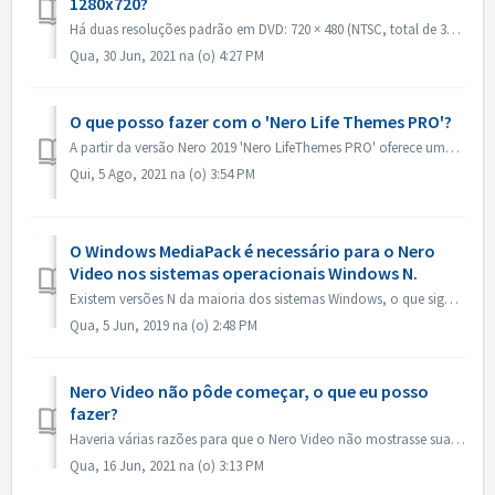
1280x720?
Há duas resoluções padrão em DVD: 720 × 480 (NTSC, total de 345.600 pixels) e 720 × 576 (PAL total de 414.720 pixels), ambas disponíveis em proporções de 4:...
Qua, 30 Jun, 2021 na (o) 4:27 PM
O que posso fazer com o 'Nero Life Themes PRO'?
A partir da versão Nero 2019 'Nero LifeThemes PRO' oferece uma gama completa de desenhos temáticos de filmes de alta qualidade, modelos de menus de ...
Qui, 5 Ago, 2021 na (o) 3:54 PM
O Windows MediaPack é necessário para o Nero
Video nos sistemas operacionais Windows N.
Existem versões N da maioria dos sistemas Windows, o que significa que o sistema não contém o Windows Media Player. Nesses sistemas Windows N, para executa...
Qua, 5 Jun, 2019 na (o) 2:48 PM
Nero Video não pôde começar, o que eu posso
fazer?
Haveria várias razões para que o Nero Video não mostrasse sua janela de aplicação. Se o Nero Video não pudesse iniciar, a MediaHome não poderia iniciar, mas...
Qua, 16 Jun, 2021 na (o) 3:13 PM