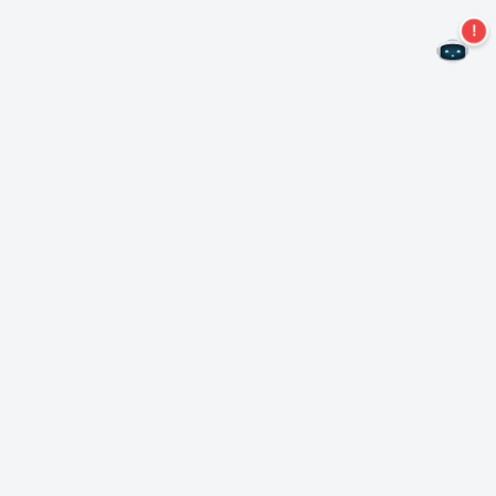
Não perca mais ofertas!
Assine nossa newsletter
Assinar
Sobre Nero
Copyright
Centro de Imprensa
Privacidade
Clientes comerciais
Termos e Condições