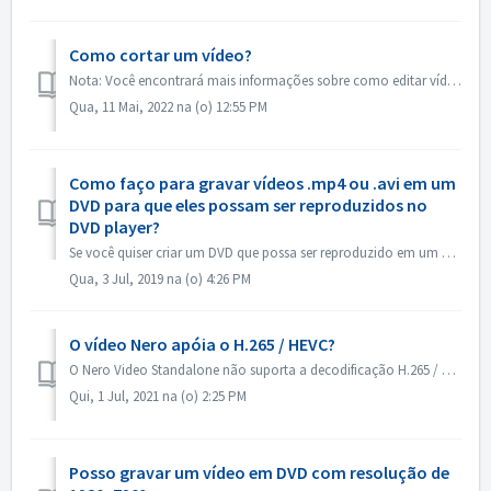
Como cortar um vídeo?
Nota: Você encontrará mais informações sobre como editar vídeos no link a seguir: Edição de vídeos Siga o link abaixo para obter mais informações abozt edi...
Qua, 11 Mai, 2022 na (o) 12:55 PM
Como faço para gravar vídeos .mp4 ou .avi em um
DVD para que eles possam ser reproduzidos no
DVD player?
Se você quiser criar um DVD que possa ser reproduzido em um DVD player, primeiro você precisa lembrar qual é o formato do disco. Há uma diferença fundamenta...
Qua, 3 Jul, 2019 na (o) 4:26 PM
O vídeo Nero apóia o H.265 / HEVC?
O Nero Video Standalone não suporta a decodificação H.265 / HEVC. A decodificação H.265 / HEVC está disponível somente no Nero Platinum Suite.
Qui, 1 Jul, 2021 na (o) 2:25 PM
Posso gravar um vídeo em DVD com resolução de