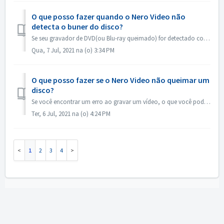
O que posso fazer quando o Nero Video não
detecta o buner do disco?
Se seu gravador de DVD(ou Blu-ray queimado) for detectado como gravador de CD, favor consultar este artigo: https://nerosupport.freshdesk.com/en/support/sol...
Qua, 7 Jul, 2021 na (o) 3:34 PM
O que posso fazer se o Nero Video não queimar um
disco?
Se você encontrar um erro ao gravar um vídeo, o que você pode fazer? Vá para C:\Users[current user]\AppData\Roaming]Nero[current Nero version]\Nero Vision,...
Ter, 6 Jul, 2021 na (o) 4:24 PM
1
2
3
4