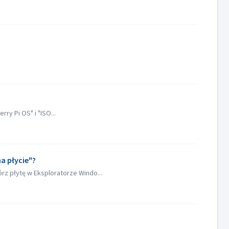
y Pi OS" i "ISO...
na płycie"?
z płytę w Eksploratorze Windo...