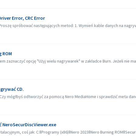
iver Error, CRC Error
oszę spróbować następujących metod: 1. Wymień kable danych na nagrywar
ng ROM
m zaznaczyć opcję "Użyj wielu nagrywarek" w zakładce Burn. Jeżeli nie mas
agrywać CD.
zy mógłbyś odtworzyć za pomocą Nero MediaHome i sprawdzić meta dane?
źć NeroSecurDiscViewer.exe
alacyjnym, coś jak: C:‖Programy (x86)‖Nero 2023‖Nero Burning ROM‖SecurDis