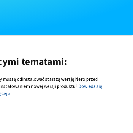
ącymi tematami:
y muszę odinstalować starszą wersję Nero przed
instalowaniem nowej wersji produktu?
Dowiedz się
ęcej »