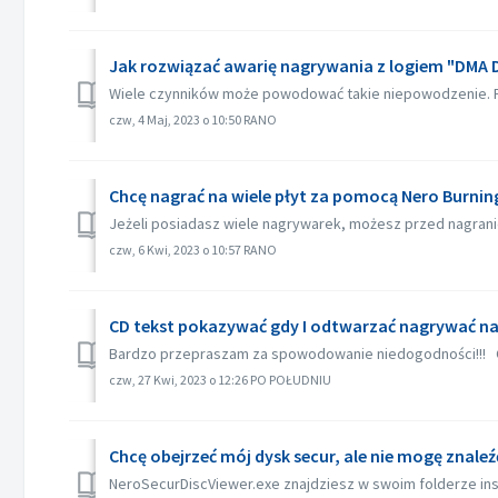
Jak rozwiązać awarię nagrywania z logiem "DMA Dr
Wiele czynników może powodować takie niepowodzenie. Pr
czw, 4 Maj, 2023 o 10:50 RANO
Chcę nagrać na wiele płyt za pomocą Nero Burni
Jeżeli posiadasz wiele nagrywarek, możesz przed nagranie
czw, 6 Kwi, 2023 o 10:57 RANO
CD tekst pokazywać gdy I odtwarzać nagrywać n
Bardzo przepraszam za spowodowanie niedogodności!!! C
czw, 27 Kwi, 2023 o 12:26 PO POŁUDNIU
Chcę obejrzeć mój dysk secur, ale nie mogę znale
NeroSecurDiscViewer.exe znajdziesz w swoim folderze inst