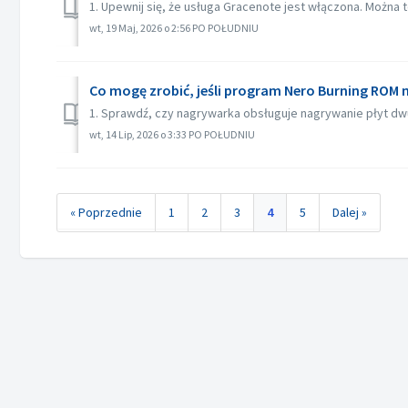
1. Upewnij się, że usługa Gracenote jest włączona. Można 
wt, 19 Maj, 2026 o 2:56 PO POŁUDNIU
Co mogę zrobić, jeśli program Nero Burning ROM 
1. Sprawdź, czy nagrywarka obsługuje nagrywanie płyt d
wt, 14 Lip, 2026 o 3:33 PO POŁUDNIU
« Poprzednie
1
2
3
4
5
Dalej »