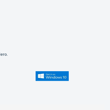
j
ero.