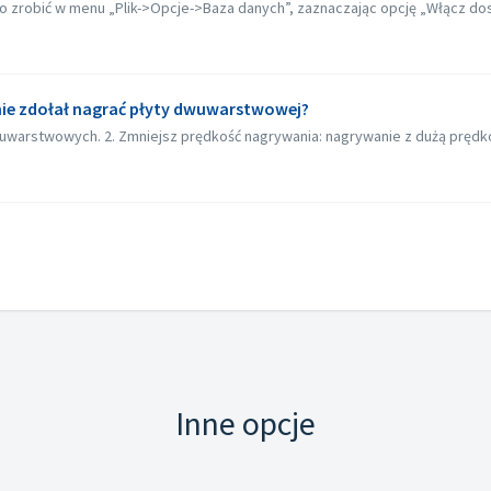
to zrobić w menu „Plik->Opcje->Baza danych”, zaznaczając opcję „Włącz dost
nie zdołał nagrać płyty dwuwarstwowej?
wuwarstwowych. 2. Zmniejsz prędkość nagrywania: nagrywanie z dużą pręd
Inne opcje