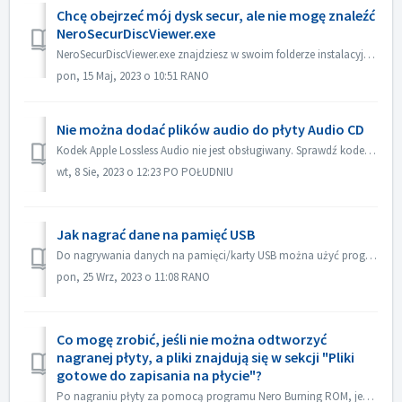
Chcę obejrzeć mój dysk secur, ale nie mogę znaleźć
NeroSecurDiscViewer.exe
NeroSecurDiscViewer.exe znajdziesz w swoim folderze instalacyjnym, coś jak: C:‖Programy (x86)‖Nero 2023‖Nero Burning ROM‖SecurDisc. Na płycie powinien być ...
pon, 15 Maj, 2023 o 10:51 RANO
Nie można dodać plików audio do płyty Audio CD
Kodek Apple Lossless Audio nie jest obsługiwany. Sprawdź kodek audio swoich plików. Lub wyślij je do nas w celu sprawdzenia.
wt, 8 Sie, 2023 o 12:23 PO POŁUDNIU
Jak nagrać dane na pamięć USB
Do nagrywania danych na pamięci/karty USB można użyć programów Nero Burning ROM i Nero USBxCOPY. W Nero Burning ROM, "Raspberry Pi OS" i "ISO...
pon, 25 Wrz, 2023 o 11:08 RANO
Co mogę zrobić, jeśli nie można odtworzyć
nagranej płyty, a pliki znajdują się w sekcji "Pliki
gotowe do zapisania na płycie"?
Po nagraniu płyty za pomocą programu Nero Burning ROM, jeśli płyty audio CD nie można odtworzyć za pomocą odtwarzacza CD, otwórz płytę w Eksploratorze Windo...