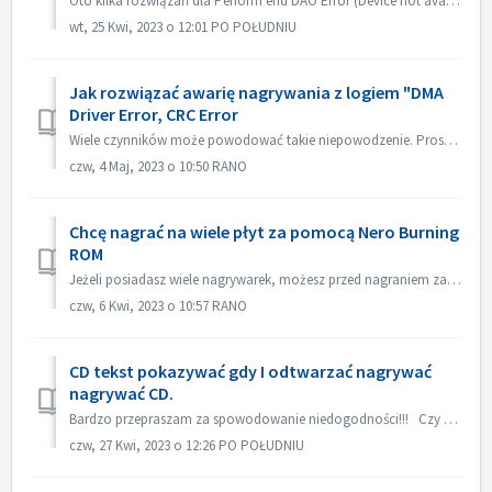
Oto kilka rozwiązań dla Perform end DAO Error (Device not available). Uaktualnij lub cofnij firmware sterownika Najczęściej problem ten występuje po aktua...
wt, 25 Kwi, 2023 o 12:01 PO POŁUDNIU
Jak rozwiązać awarię nagrywania z logiem "DMA
Driver Error, CRC Error
Wiele czynników może powodować takie niepowodzenie. Proszę spróbować następujących metod: 1. Wymień kable danych na nagrywarce; 2. Jeśli używasz zewnętrzne...
czw, 4 Maj, 2023 o 10:50 RANO
Chcę nagrać na wiele płyt za pomocą Nero Burning
ROM
Jeżeli posiadasz wiele nagrywarek, możesz przed nagraniem zaznaczyć opcję "Użyj wielu nagrywarek" w zakładce Burn. Jeżeli nie masz wielu nagryw...
czw, 6 Kwi, 2023 o 10:57 RANO
CD tekst pokazywać gdy I odtwarzać nagrywać
nagrywać CD.
Bardzo przepraszam za spowodowanie niedogodności!!! Czy mógłbyś odtworzyć za pomocą Nero MediaHome i sprawdzić meta dane? Twój odtwarzacz musi obsługiwać ...
czw, 27 Kwi, 2023 o 12:26 PO POŁUDNIU