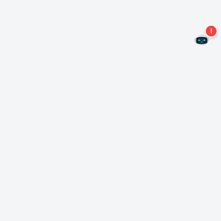
Nie przegap więcej ofert!
Zapisz się do naszego newslettera
Subskrybuj
O Nero
Copyright