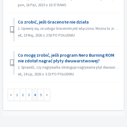
pon, 16 Paź, 2023 o 10:37 RANO
Co zrobić, jeśli Gracenote nie działa
1. Upewnij się, że usługa Gracenote jest włączona. Można to zrobić w menu „Plik->Opcje->Baza danych”, zaznaczając opcję „Włącz dostęp do internetowej ...
wt, 19 Maj, 2026 o 2:56 PO POŁUDNIU
Co mogę zrobić, jeśli program Nero Burning ROM
nie zdołał nagrać płyty dwuwarstwowej?
1. Sprawdź, czy nagrywarka obsługuje nagrywanie płyt dwuwarstwowych. 2. Zmniejsz prędkość nagrywania: nagrywanie z dużą prędkością może spowodować niepowo...
wt, 14 Lip, 2026 o 3:33 PO POŁUDNIU
1
2
3
4
5