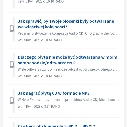
czw, 6 Kwi, 2023 o 10:10 RANO
Jak sprawić, by Twoje piosenki były odtwarzane
we właściwej kolejności?
Prosimy o stworzenie kompilacji Audio CD. Ono grać w the rozkaz który ty dodawać the kartoteka. Jeżeli ty tworzyć z inny kompilacja che palić w facto dane d...
wt, 4 Kwi, 2023 o 10:44 RANO
Dlaczego płyta nie może być odtwarzana w moim
samochodzie/odtwarzaczu?
Wiele odtwarzaczy CD nie może odczytać płyt wielokrotnego zapisu (CD-RW). Dlatego do nagrywania płyt Audio CD należy używać zwykłych płyt CD-ROM.
wt, 4 Kwi, 2023 o 10:14 RANO
Jak nagrać płytę CD w formacie MP3
W Nero Express，jest kompilacja Juckbox Audio CD, która tworzy płytę CD ze wszystkimi Twoimi ulubionymi plikami MP3, WMA lub Nero AAC, które mogą być odtwarz...
wt, 4 Kwi, 2023 o 9:34 RANO
Czy Nero obsługuje płyty BD DL i BD XL?