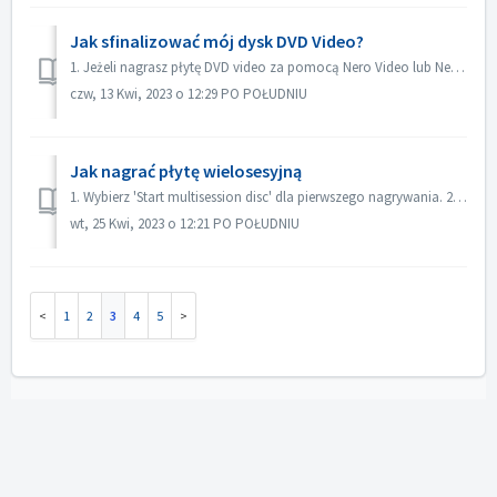
Jak sfinalizować mój dysk DVD Video?
1. Jeżeli nagrasz płytę DVD video za pomocą Nero Video lub Nero Burning ROM, płyta zostanie sfinalizowana automatycznie i będzie można ją odtwarzać na więks...
czw, 13 Kwi, 2023 o 12:29 PO POŁUDNIU
Jak nagrać płytę wielosesyjną
1. Wybierz 'Start multisession disc' dla pierwszego nagrywania. 2. Włóż ponownie nagraną płytę. Wybierz 'Continue Multisession disc' d...
wt, 25 Kwi, 2023 o 12:21 PO POŁUDNIU
1
2
3
4
5