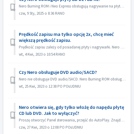
Nero Burning ROM i Neo Express obsługują nagrywanie na płytach BD DL (50 GB) i BD XL (100 GB i 128 GB). Nero Video obsługuje nagrywanie na płyty BD DL (50GB...
czw, 9 Sty, 2025 o 8:36 RANO
Prędkość zapisu ma tylko opcję 2x, chcę mieć
większą prędkość zapisu.
Prędkość zapisu zależy od posiadanej płyty i nagrywarki. Nero Burning ROM automatycznie wykryje nagrywarkę i płytę oraz wyświetli dostępną prędkość zapisu.
wt, 4 Kwi, 2023 o 10:54 RANO
Czy Nero obsługuje DVD audio/SACD?
Nero nie obsługuje DVD audio/SACD. Nero Burning ROM obsługuje tylko nagrywanie płyt audio CD w 44100 hz.
wt, 25 Kwi, 2023 o 12:38 PO POŁUDNIU
Nero otwiera się, gdy tylko włożę do napędu płytę
CD lub DVD. Jak to wyłączyć?
Proszę otworzyć Panel sterowania, przejść do AutoPlay. Znajdź ustawienie każdej płyty DVD lub CD. Ustaw na "Pytaj mnie za każdym razem" lub "...
czw, 27 Kwi, 2023 o 12:08 PO POŁUDNIU