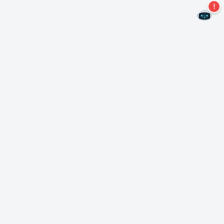
Nie przegap więcej ofert!
Zapisz się do naszego newslettera
Subskrybuj
O Nero
Copyright
Centrum prasowe
Prywatność