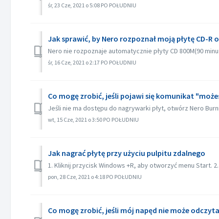
śr, 23 Cze, 2021 o 5:08 PO POŁUDNIU
Jak sprawić, by Nero rozpoznał moją płytę CD-R 
Nero nie rozpoznaje automatycznie płyty CD 800M(90 minut)
śr, 16 Cze, 2021 o 2:17 PO POŁUDNIU
Co mogę zrobić, jeśli pojawi się komunikat "może
Jeśli nie ma dostępu do nagrywarki płyt, otwórz Nero Burn
wt, 15 Cze, 2021 o 3:50 PO POŁUDNIU
Jak nagrać płytę przy użyciu pulpitu zdalnego
1. Kliknij przycisk Windows +R, aby otworzyć menu Start. 2.
pon, 28 Cze, 2021 o 4:18 PO POŁUDNIU
Co mogę zrobić, jeśli mój napęd nie może odczyt