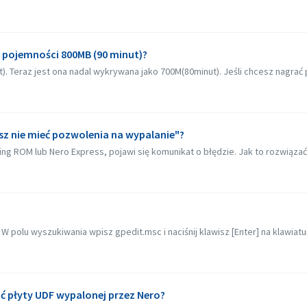
o pojemności 800MB (90 minut)?
. Teraz jest ona nadal wykrywana jako 700M(80minut). Jeśli chcesz nagrać p
sz nie mieć pozwolenia na wypalanie"?
ing ROM lub Nero Express, pojawi się komunikat o błędzie. Jak to rozwiąza
 W polu wyszukiwania wpisz gpedit.msc i naciśnij klawisz [Enter] na klawiatu
ać płyty UDF wypalonej przez Nero?