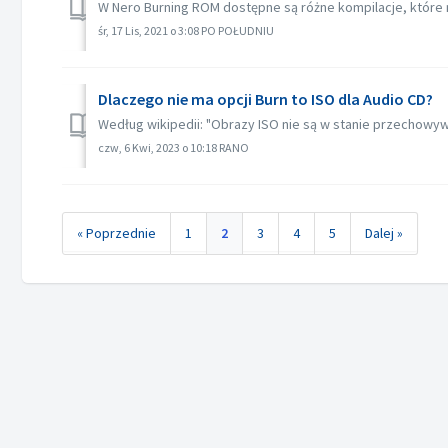
W Nero Burning ROM dostępne są różne kompilacje, które m
śr, 17 Lis, 2021 o 3:08 PO POŁUDNIU
Dlaczego nie ma opcji Burn to ISO dla Audio CD?
Według wikipedii: "Obrazy ISO nie są w stanie przechowywa
czw, 6 Kwi, 2023 o 10:18 RANO
« Poprzednie
1
2
3
4
5
Dalej »