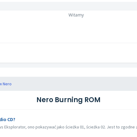
Witamy
w Nero
Nero Burning ROM
dio CD?
s Eksplorator, ono pokazywać jako ścieżka 01, ścieżka 02. Jest to zgodne z 