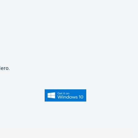
j
ero.