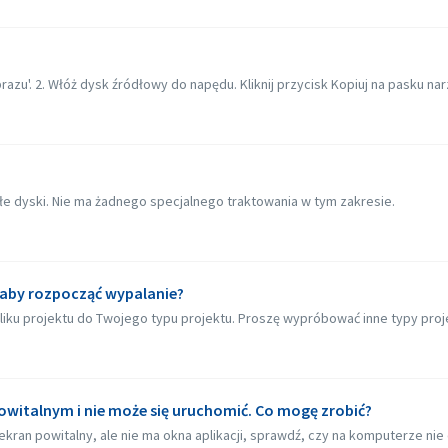
azu'. 2. Włóż dysk źródłowy do napędu. Kliknij przycisk Kopiuj na pasku narzę
kłe dyski. Nie ma żadnego specjalnego traktowania w tym zakresie.
, aby rozpocząć wypalanie?
 projektu do Twojego typu projektu. Proszę wypróbować inne typy projekt
owitalnym i nie może się uruchomić. Co mogę zrobić?
ekran powitalny, ale nie ma okna aplikacji, sprawdź, czy na komputerze nie 