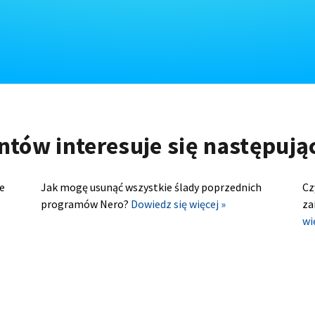
ntów interesuje się następuj
e
Jak mogę usunąć wszystkie ślady poprzednich
Cz
programów Nero?
Dowiedz się więcej »
za
wi