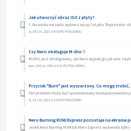
Jak utworzyć obraz ISO z płyty?
1. Na pasku narzędzi wybierz opcję Cel jako 'Rejestrator obr
śr, 30 Cze, 2021 o 4:16 PO POŁUDNIU
Czy Nero obsługuje M-disc ?
M-DISC jest obsługiwany, ale Nero wypala go jak inne zwy
pon, 28 Cze, 2021 o 4:31 PO POŁUDNIU
Przycisk "Burn" jest wyszarzony. Co mogę zrobić
Ten problem może być spowodowany niedopasowaniem pliku
śr, 23 Cze, 2021 o 5:34 PO POŁUDNIU
Nero Burning ROM/Express pozostaje na ekranie p
Jeżeli Nero Burning ROM lub Nero Express wyświetla tylko 