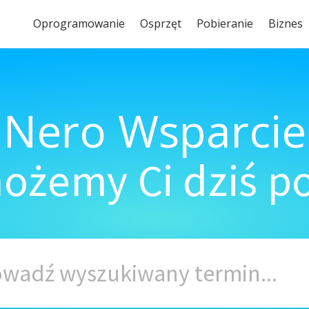
Oprogramowanie
Osprzęt
Pobieranie
Biznes
Nero Wsparcie
ożemy Ci dziś 