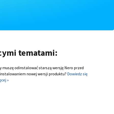
ącymi tematami:
y muszę odinstalować starszą wersję Nero przed
instalowaniem nowej wersji produktu?
Dowiedz się
ęcej »