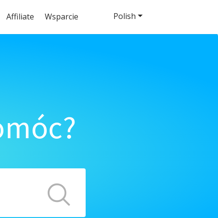
Polish
Affiliate
Wsparcie
pomóc?