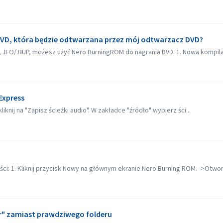
 DVD, która będzie odtwarzana przez mój odtwarzacz DVD?
B, .IFO/.BUP, możesz użyć Nero BurningROM do nagrania DVD. 1. Nowa kompila
Express
knij na "Zapisz ścieżki audio". W zakładce "źródło" wybierz ści...
ci: 1. Kliknij przycisk Nowy na głównym ekranie Nero Burning ROM. ->Otwor
" zamiast prawdziwego folderu