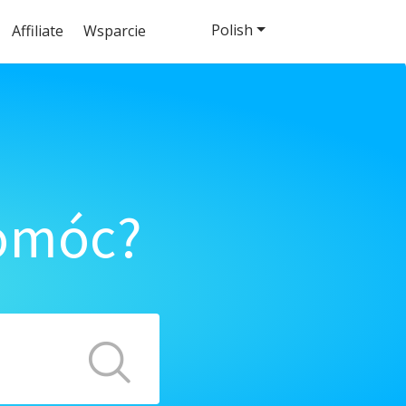
Polish
Affiliate
Wsparcie
pomóc?