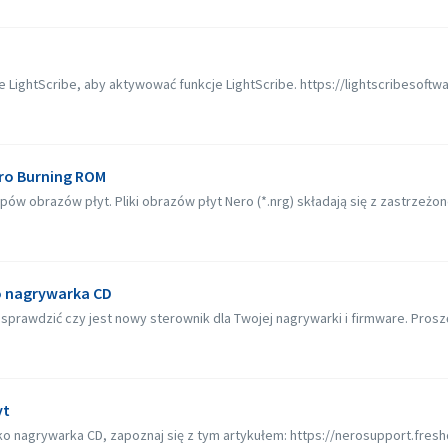
ightScribe, aby aktywować funkcje LightScribe. https://lightscribesoftware
ro Burning ROM
w obrazów płyt. Pliki obrazów płyt Nero (*.nrg) składają się z zastrzeżon
o nagrywarka CD
rawdzić czy jest nowy sterownik dla Twojej nagrywarki i firmware. Proszę za
yt
ako nagrywarka CD, zapoznaj się z tym artykułem: https://nerosupport.fres