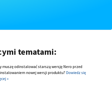
ącymi tematami:
y muszę odinstalować starszą wersję Nero przed
instalowaniem nowej wersji produktu?
Dowiedz się
ęcej »