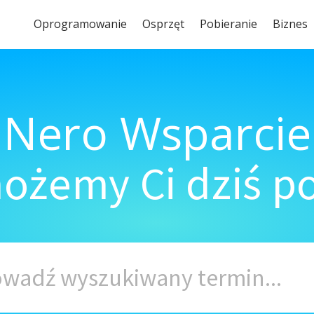
Oprogramowanie
Osprzęt
Pobieranie
Biznes
Nero Wsparcie
ożemy Ci dziś 