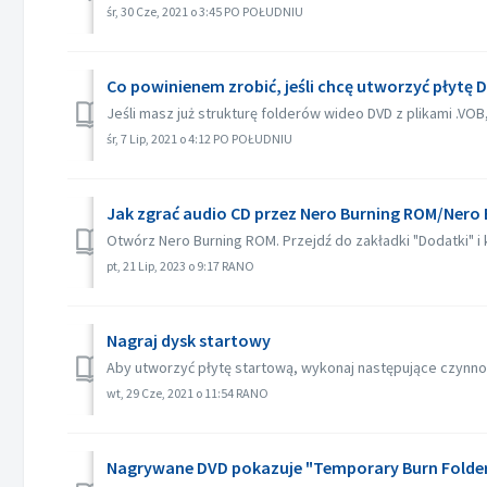
śr, 30 Cze, 2021 o 3:45 PO POŁUDNIU
Co powinienem zrobić, jeśli chcę utworzyć płytę
Jeśli masz już strukturę folderów wideo DVD z plikami .VO
śr, 7 Lip, 2021 o 4:12 PO POŁUDNIU
Jak zgrać audio CD przez Nero Burning ROM/Nero 
Otwórz Nero Burning ROM. Przejdź do zakładki "Dodatki" i kli
pt, 21 Lip, 2023 o 9:17 RANO
Nagraj dysk startowy
Aby utworzyć płytę startową, wykonaj następujące czynnoś
wt, 29 Cze, 2021 o 11:54 RANO
Nagrywane DVD pokazuje "Temporary Burn Folder