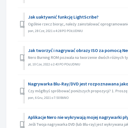
Jak uaktywnić funkcję LightScribe?
Ogólnie rzecz biorąc, należy zainstalować oprogramowanie L
pon, 28 Cze, 2021 o 4:28 PO POŁUDNIU
Jak tworzyć i nagrywać obrazy ISO za pomocą Ne
Nero Burning ROM pozwala na tworzenie dwóch różnych typó
pt, 10 Cze, 2022 o 2:43 PO POŁUDNIU
Nagrywarka Blu-Ray/DVD jest rozpoznawana jak
Czy mógłbyś spróbować poniższych propozycji? 1. Proszę sp
pon, 6 Gru, 2021 o 7:50 RANO
Aplikacje Nero nie wykrywają mojej nagrywarki pł
Jeśli Twoja nagrywarka DVD (lub Blu-ray) jest wykrywana j