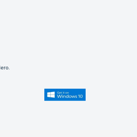
j
ero.