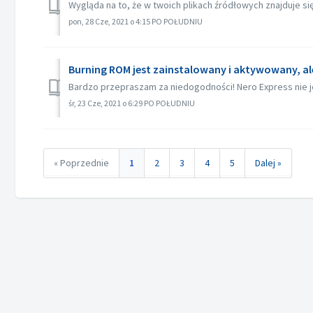
Wygląda na to, że w twoich plikach źródłowych znajduje się 
pon, 28 Cze, 2021 o 4:15 PO POŁUDNIU
Burning ROM jest zainstalowany i aktywowany, al
Bardzo przepraszam za niedogodności! Nero Express nie j
śr, 23 Cze, 2021 o 6:29 PO POŁUDNIU
« Poprzednie
1
2
3
4
5
Dalej »