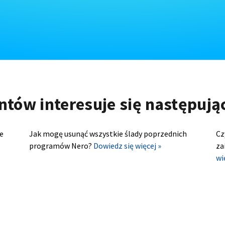
ntów interesuje się następuj
e
Jak mogę usunąć wszystkie ślady poprzednich
Cz
programów Nero?
Dowiedz się więcej »
za
wi