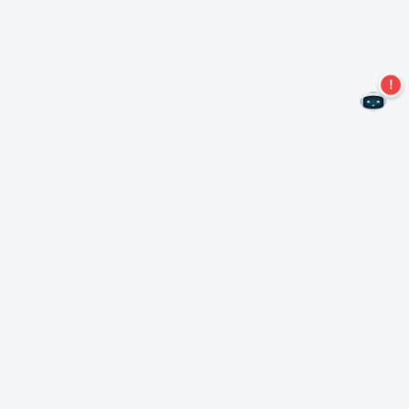
Nie przegap więcej ofert!
Zapisz się do naszego newslettera
Subskrybuj
O Nero
Copyright