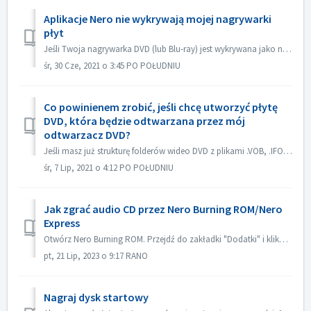
Aplikacje Nero nie wykrywają mojej nagrywarki
płyt
Jeśli Twoja nagrywarka DVD (lub Blu-ray) jest wykrywana jako nagrywarka CD, zapoznaj się z tym artykułem: https://nerosupport.freshdesk.com/en/support/solu...
śr, 30 Cze, 2021 o 3:45 PO POŁUDNIU
Co powinienem zrobić, jeśli chcę utworzyć płytę
DVD, która będzie odtwarzana przez mój
odtwarzacz DVD?
Jeśli masz już strukturę folderów wideo DVD z plikami .VOB, .IFO/.BUP, możesz użyć Nero BurningROM do nagrania DVD. 1. Nowa kompilacja. Wybierz DVD-> DVD...
śr, 7 Lip, 2021 o 4:12 PO POŁUDNIU
Jak zgrać audio CD przez Nero Burning ROM/Nero
Express
Otwórz Nero Burning ROM. Przejdź do zakładki "Dodatki" i kliknij na "Zapisz ścieżki audio". W zakładce "źródło" wybierz ści...
pt, 21 Lip, 2023 o 9:17 RANO
Nagraj dysk startowy