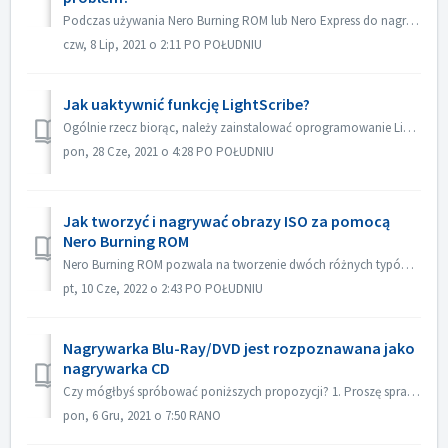
Podczas używania Nero Burning ROM lub Nero Express do nagrywania zawartości na płyty, możesz natknąć się na komunikat o błędzie "Proces nagrywania nie ...
czw, 8 Lip, 2021 o 2:11 PO POŁUDNIU
Jak uaktywnić funkcję LightScribe?
Ogólnie rzecz biorąc, należy zainstalować oprogramowanie LightScribe, aby aktywować funkcje LightScribe. https://lightscribesoftware.org/ Skontaktuj się z ...
pon, 28 Cze, 2021 o 4:28 PO POŁUDNIU
Jak tworzyć i nagrywać obrazy ISO za pomocą
Nero Burning ROM
Nero Burning ROM pozwala na tworzenie dwóch różnych typów obrazów płyt. Pliki obrazów płyt Nero (*.nrg) składają się z zastrzeżonego formatu obrazów płyt N...
pt, 10 Cze, 2022 o 2:43 PO POŁUDNIU
Nagrywarka Blu-Ray/DVD jest rozpoznawana jako
nagrywarka CD
Czy mógłbyś spróbować poniższych propozycji? 1. Proszę sprawdzić czy jest nowy sterownik dla Twojej nagrywarki i firmware. Proszę zaktualizować, jeśli jest...
pon, 6 Gru, 2021 o 7:50 RANO