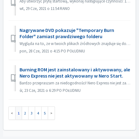
Aby utworzyć płytę startową, wykonaj następujące czynności: 1. Kliknij przycisk Nowy na głównym ekranie Nero Burning ROM. ->Otworzy się okno Nowa kompil...
wt, 29 Cze, 2021 o 11:54 RANO
Nagrywane DVD pokazuje "Temporary Burn
Folder" zamiast prawdziwego folderu
Wygląda na to, że w twoich plikach źródłowych znajduje się dodatkowy plik desktop.ini. Explorer odczytuje ten plik i stwierdza, że ten konkretny folder ma z...
pon, 28 Cze, 2021 o 4:15 PO POŁUDNIU
Burning ROM jest zainstalowany i aktywowany, ale
Nero Express nie jest aktywowany w Nero Start.
Bardzo przepraszam za niedogodności! Nero Express nie jest zawarty w samodzielnym produkcie Nero BurningRom. Nero Express jest sprzedawany w sklepach offl...
śr, 23 Cze, 2021 o 6:29 PO POŁUDNIU
1
2
3
4
5