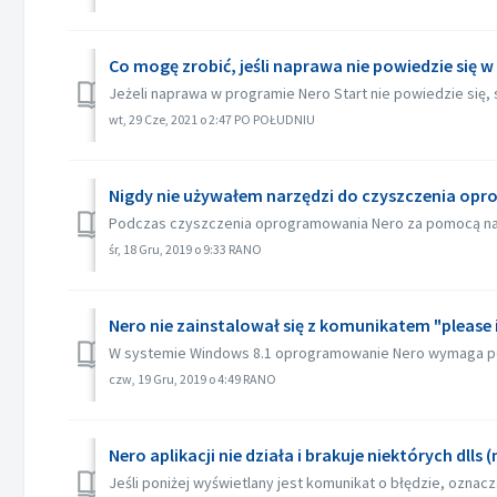
Co mogę zrobić, jeśli naprawa nie powiedzie się w
Jeżeli naprawa w programie Nero Start nie powiedzie się, 
wt, 29 Cze, 2021 o 2:47 PO POŁUDNIU
Nigdy nie używałem narzędzi do czyszczenia opro
Podczas czyszczenia oprogramowania Nero za pomocą narzędzi
śr, 18 Gru, 2019 o 9:33 RANO
Nero nie zainstalował się z komunikatem "please 
W systemie Windows 8.1 oprogramowanie Nero wymaga pewn
czw, 19 Gru, 2019 o 4:49 RANO
Nero aplikacji nie działa i brakuje niektórych dlls 
Jeśli poniżej wyświetlany jest komunikat o błędzie, oznacza