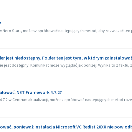
?
i w Nero Start, możesz spróbować następujących metod, aby rozwiązać ten pr
der jest niedostępny. Folder ten jest tym, w którym zainstalowa
ie jest dostępny. Komunikat może wyglądać jak poniżej: Wynika to z faktu, że
stalować .NET Framework 4.7.2?
k 4.7.2 w Centrum aktualizacji, możesz spróbować następujących metod rozwi
lować, ponieważ instalacja Microsoft VC Redist 20XX nie powiodła