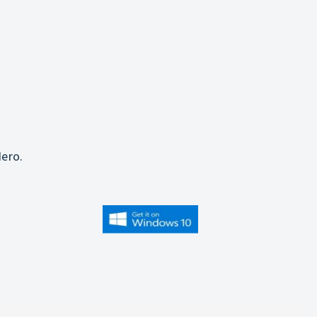
j
ero.