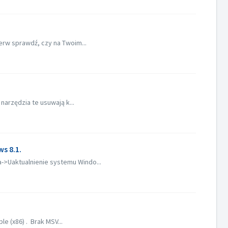
erw sprawdź, czy na Twoim...
narzędzia te usuwają k...
s 8.1.
>Uaktualnienie systemu Windo...
e (x86) . Brak MSV...