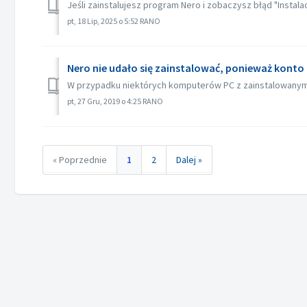
Jeśli zainstalujesz program Nero i zobaczysz błąd "Instala
pt, 18 Lip, 2025 o 5:52 RANO
Nero nie udało się zainstalować, ponieważ konto
W przypadku niektórych komputerów PC z zainstalowanym
pt, 27 Gru, 2019 o 4:25 RANO
« Poprzednie
1
2
Dalej »