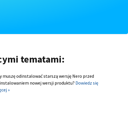
ącymi tematami:
y muszę odinstalować starszą wersję Nero przed
instalowaniem nowej wersji produktu?
Dowiedz się
ęcej »