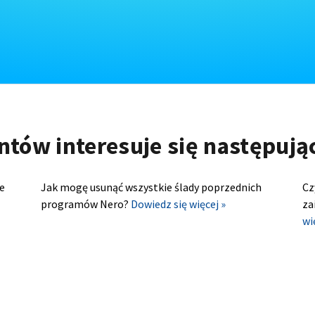
ntów interesuje się następuj
e
Jak mogę usunąć wszystkie ślady poprzednich
Cz
programów Nero?
Dowiedz się więcej »
za
wi