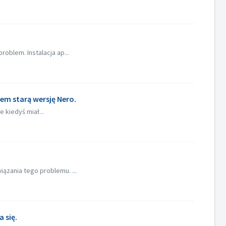
oblem. Instalacja ap...
łem starą wersję Nero.
 kiedyś miał...
ązania tego problemu. ...
 się.