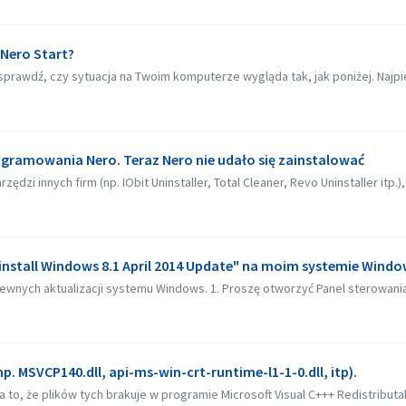
 Nero Start?
sprawdź, czy sytuacja na Twoim komputerze wygląda tak, jak poniżej. Najpi
gramowania Nero. Teraz Nero nie udało się zainstalować
 innych firm (np. IObit Uninstaller, Total Cleaner, Revo Uninstaller itp.), 
install Windows 8.1 April 2014 Update" na moim systemie Window
ych aktualizacji systemu Windows. 1. Proszę otworzyć Panel sterowania-
(np. MSVCP140.dll, api-ms-win-crt-runtime-l1-1-0.dll, itp).
 to, że plików tych brakuje w programie Microsoft Visual C+++ Redistributabl