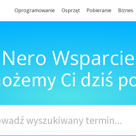
Oprogramowanie
Osprzęt
Pobieranie
Biznes
Nero Wsparcie
ożemy Ci dziś 