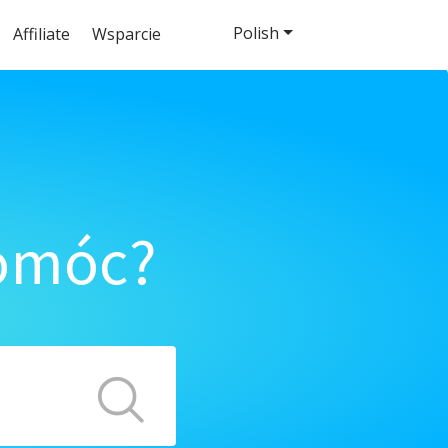
Polish
Affiliate
Wsparcie
pomóc?