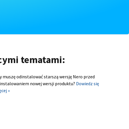
ącymi tematami:
y muszę odinstalować starszą wersję Nero przed
instalowaniem nowej wersji produktu?
Dowiedz się
ęcej »