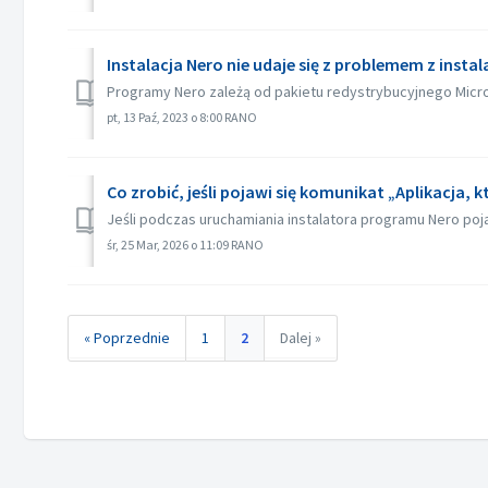
Instalacja Nero nie udaje się z problemem z instal
Programy Nero zależą od pakietu redystrybucyjnego Microso
pt, 13 Paź, 2023 o 8:00 RANO
Co zrobić, jeśli pojawi się komunikat „Aplikacja,
Jeśli podczas uruchamiania instalatora programu Nero poja
śr, 25 Mar, 2026 o 11:09 RANO
« Poprzednie
1
2
Dalej »