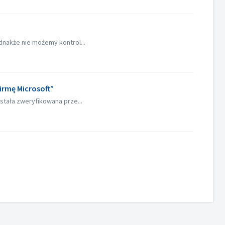
dnakże nie możemy kontrol...
firmę Microsoft”
ostała zweryfikowana prze...