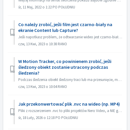
Więcej informacji na temat tworzenia pokazu slajdów zgodnie z rytmem muzyki można znaleźć pod następującym łączem: Tworzenie pokazu slajdów zgodnie z rytmem...
śr, 11 Maj, 2022 o 1:22 PO POŁUDNIU
Co należy zrobić, jeśli film jest czarno-biały na
ekranie Content lub Capture?
Jeśli napotkasz problem, że odtwarzanie wideo jest czarno-białe, ale eksport/wypalanie jest kolorowe, zaktualizuj system Windows lub sterownik karty graficz...
czw, 13 Kwi, 2023 o 10:38 RANO
W Motion Tracker, co powinienem zrobić, jeśli
śledzony obiekt zostanie utracony podczas
śledzenia?
Podczas śledzenia obiekt śledzony traci lub ma przesunięcie, możesz natychmiast "zatrzymać śledzenie", kliknij "Powiększ" w lewym dolnym...
czw, 13 Kwi, 2023 o 10:04 RANO
Jak przekonwertować plik .nvc na wideo (np. MP4)
Pliki z rozszerzeniem .nvc to pliki projektów Nero Video, a NIE gotowe filmy. Zawierają one instrukcje edycji i linki do multimediów źródłowych i można je o...
śr, 18 Luty, 2026 o 12:18 PO POŁUDNIU