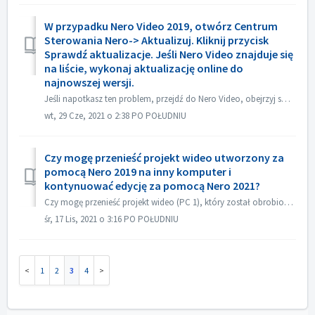
W przypadku Nero Video 2019, otwórz Centrum
Sterowania Nero-> Aktualizuj. Kliknij przycisk
Sprawdź aktualizacje. Jeśli Nero Video znajduje się
na liście, wykonaj aktualizację online do
najnowszej wersji.
Jeśli napotkasz ten problem, przejdź do Nero Video, obejrzyj swój projekt źródłowy. Upewnij się przed nagraniem, że dźwięk jest w porządku. Jeżeli nie ma dź...
wt, 29 Cze, 2021 o 2:38 PO POŁUDNIU
Czy mogę przenieść projekt wideo utworzony za
pomocą Nero 2019 na inny komputer i
kontynuować edycję za pomocą Nero 2021?
Czy mogę przenieść projekt wideo (PC 1), który został obrobiony za pomocą Nero 2019, na inny komputer (PC 2) i kontynuować edycję za pomocą Nero 2021? Tak, ...
śr, 17 Lis, 2021 o 3:16 PO POŁUDNIU
1
2
3
4