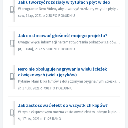
Jak utworzyć rozdziały w tytułach płyt wideo
W programie Nero Video, aby utworzyć rozdziały w tytule płyty, 1. Na ekranie Zawartość wybierz tytuł. 2. Pod podglądem tytułu przesuń znacznik pozycji do mi...
czw, 1 Lip, 2021 o 2:38 PO POŁUDNIU
Jak dostosować głośność mojego projektu?
Uwaga: Więcej informacji na temat tworzenia pokazów slajdów z muzyką można znaleźć pod następującym łączem: Tworzenie pokazów slajdów z muzyką W Edycji zaa...
pt, 13 Maj, 2022 o 5:08 PO POŁUDNIU
Nero nie obsługuje nagrywania wielu ścieżek
dźwiękowych (wielu języków)
Pytanie: Mam kilka filmów z dołączonymi oryginalnymi ścieżkami dźwiękowymi w 2 językach (niemiecki i angielski）. Ale nie udaje mi się umieścić drugiej ścież...
śr, 17 Lis, 2021 o 4:01 PO POŁUDNIU
Jak zastosować efekt do wszystkich klipów?
W trybie ekspresowym można zastosować efekt w jednym klipie, a następnie otworzyć "Sterowanie efektem ekspresowym", włączyć opcję "Zastosuj d...
śr, 17 Lis, 2021 o 11:26 RANO