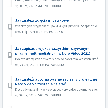
Istnieją dwa rozwiązania: Rozwiązanie 1. Dodaj wszystkie pliki wideo w jednym tytule. Na ekranie edycji zaimportuj wszystkie pliki wideo, które chcesz auto...
śr, 30 Cze, 2021 o 4:49 PO POŁUDNIU
Jak znaleźć zdjęcia migawkowe
W niektórych przypadkach, po kliknięciu przycisku Snapshot, obraz zrzutu nie jest wyświetlany w folderze My Media. Obraz można znaleźć w następujący sposób:...
czw, 1 Lip, 2021 o 2:31 PO POŁUDNIU
Jak zapisać projekt z wszystkimi używanymi
plikami multimedialnymi w Nero Video 2021?
Podczas korzystania z Nero Video do tworzenia własnych filmów, Nero Video może importować własne pliki multimedialne, takie jak wideo, muzyka lub obrazy z r...
wt, 29 Cze, 2021 o 4:39 PO POŁUDNIU
Jak znaleźć automatycznie zapisany projekt, jeśli
Nero Video przestanie działać
Kiedy edytujesz filmy w Nero Video, Nero Video automatycznie zapisuje Twój projekt w tle. Jeżeli Nero Video przestanie działać przed zapisaniem projektu, n...
śr, 30 Cze, 2021 o 5:06 PO POŁUDNIU