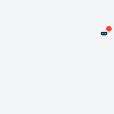
Nie przegap więcej ofert!
Zapisz się do naszego newslettera
Subskrybuj
O Nero
Copyright