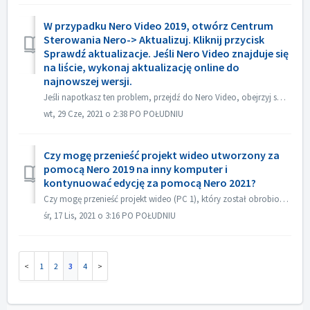
W przypadku Nero Video 2019, otwórz Centrum
Sterowania Nero-> Aktualizuj. Kliknij przycisk
Sprawdź aktualizacje. Jeśli Nero Video znajduje się
na liście, wykonaj aktualizację online do
najnowszej wersji.
Jeśli napotkasz ten problem, przejdź do Nero Video, obejrzyj swój projekt źródłowy. Upewnij się przed nagraniem, że dźwięk jest w porządku. Jeżeli nie ma dź...
wt, 29 Cze, 2021 o 2:38 PO POŁUDNIU
Czy mogę przenieść projekt wideo utworzony za
pomocą Nero 2019 na inny komputer i
kontynuować edycję za pomocą Nero 2021?
Czy mogę przenieść projekt wideo (PC 1), który został obrobiony za pomocą Nero 2019, na inny komputer (PC 2) i kontynuować edycję za pomocą Nero 2021? Tak, ...
śr, 17 Lis, 2021 o 3:16 PO POŁUDNIU
1
2
3
4