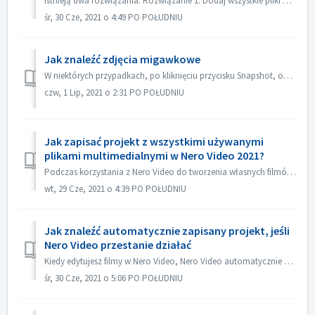
Istnieją dwa rozwiązania: Rozwiązanie 1. Dodaj wszystkie pliki wideo w jednym tytule. Na ekranie edycji zaimportuj wszystkie pliki wideo, które chcesz auto...
śr, 30 Cze, 2021 o 4:49 PO POŁUDNIU
Jak znaleźć zdjęcia migawkowe
W niektórych przypadkach, po kliknięciu przycisku Snapshot, obraz zrzutu nie jest wyświetlany w folderze My Media. Obraz można znaleźć w następujący sposób:...
czw, 1 Lip, 2021 o 2:31 PO POŁUDNIU
Jak zapisać projekt z wszystkimi używanymi
plikami multimedialnymi w Nero Video 2021?
Podczas korzystania z Nero Video do tworzenia własnych filmów, Nero Video może importować własne pliki multimedialne, takie jak wideo, muzyka lub obrazy z r...
wt, 29 Cze, 2021 o 4:39 PO POŁUDNIU
Jak znaleźć automatycznie zapisany projekt, jeśli
Nero Video przestanie działać
Kiedy edytujesz filmy w Nero Video, Nero Video automatycznie zapisuje Twój projekt w tle. Jeżeli Nero Video przestanie działać przed zapisaniem projektu, n...
śr, 30 Cze, 2021 o 5:06 PO POŁUDNIU