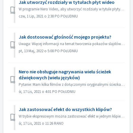
Jak utworzyć rozdziały w tytułach płyt wideo
W programie Nero Video, aby utworzyć rozdziały w tytule płyty, 1. Na ekranie Zawartość wybierz tytuł. 2. Pod podglądem tytułu przesuń znacznik pozycji do mi...
czw, 1 Lip, 2021 o 2:38 PO POŁUDNIU
Jak dostosować głośność mojego projektu?
Uwaga: Więcej informacji na temat tworzenia pokazów slajdów z muzyką można znaleźć pod następującym łączem: Tworzenie pokazów slajdów z muzyką W Edycji zaa...
pt, 13 Maj, 2022 o 5:08 PO POŁUDNIU
Nero nie obsługuje nagrywania wielu ścieżek
dźwiękowych (wielu języków)
Pytanie: Mam kilka filmów z dołączonymi oryginalnymi ścieżkami dźwiękowymi w 2 językach (niemiecki i angielski）. Ale nie udaje mi się umieścić drugiej ścież...
śr, 17 Lis, 2021 o 4:01 PO POŁUDNIU
Jak zastosować efekt do wszystkich klipów?
W trybie ekspresowym można zastosować efekt w jednym klipie, a następnie otworzyć "Sterowanie efektem ekspresowym", włączyć opcję "Zastosuj d...
śr, 17 Lis, 2021 o 11:26 RANO