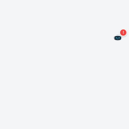
Nie przegap więcej ofert!
Zapisz się do naszego newslettera
Subskrybuj
O Nero
Copyright