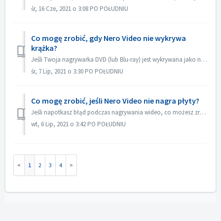
śr, 16 Cze, 2021 o 3:08 PO POŁUDNIU
Co mogę zrobić, gdy Nero Video nie wykrywa
krążka?
Jeśli Twoja nagrywarka DVD (lub Blu-ray) jest wykrywana jako nagrywarka CD, zapoznaj się z tym artykułem: https://nerosupport.freshdesk.com/en/support/solut...
śr, 7 Lip, 2021 o 3:30 PO POŁUDNIU
Co mogę zrobić, jeśli Nero Video nie nagra płyty?
Jeśli napotkasz błąd podczas nagrywania wideo, co możesz zrobić? Przejdź do C:\Users\[aktualny użytkownik]\AppData\Roaming\Nero\[aktualna wersja Nero]\Nero...
wt, 6 Lip, 2021 o 3:42 PO POŁUDNIU
1
2
3
4