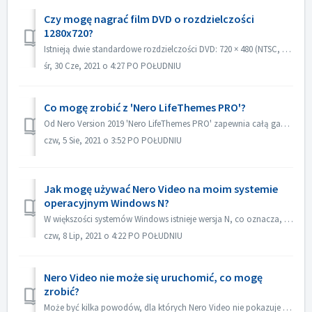
Czy mogę nagrać film DVD o rozdzielczości
1280x720?
Istnieją dwie standardowe rozdzielczości DVD: 720 × 480 (NTSC, całkowita 345,600 pikseli) i 720 × 576 (PAL całkowita 414,720 pikseli), obie dostępne w propo...
śr, 30 Cze, 2021 o 4:27 PO POŁUDNIU
Co mogę zrobić z 'Nero LifeThemes PRO'?
Od Nero Version 2019 'Nero LifeThemes PRO' zapewnia całą gamę wysokiej jakości projektów motywów filmowych, szablonów menu płyt i muzyki royalty fre...
czw, 5 Sie, 2021 o 3:52 PO POŁUDNIU
Jak mogę używać Nero Video na moim systemie
operacyjnym Windows N?
W większości systemów Windows istnieje wersja N, co oznacza, że system nie zawiera Windows Media Player. W tych systemach Windows N, w celu uruchomienia Ner...
czw, 8 Lip, 2021 o 4:22 PO POŁUDNIU
Nero Video nie może się uruchomić, co mogę
zrobić?
Może być kilka powodów, dla których Nero Video nie pokazuje swojego okna aplikacji. Jeśli Nero Video nie może się uruchomić, MediaHome nie może się uruchomi...