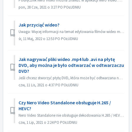
Podręcznik Nero Video można znaleźć w aplikacji Nero Video. Otwórz aplikację Nero Video, kliknij KnowHow w prawym górnym rogu. W menu rozwijanym kliknij...
pon, 28 Cze, 2021 o 3:27 PO POŁUDNIU
Jak przyciąć wideo?
Uwaga: Więcej informacji na temat edytowania filmów wideo można znaleźć pod następującym łączem: Edytowanie filmów Kliknij poniższe łącze, aby uzyskać więc...
śr, 11 Maj, 2022 o 12:53 PO POŁUDNIU
Jak nagrywać pliki wideo .mp4 lub .avi na płytę
DVD, aby można je było odtwarzać w odtwarzaczu
DVD?
Jeśli chcesz stworzyć płytę DVD, która może być odtwarzana na odtwarzaczu DVD, musisz najpierw zapamiętać, jaki jest to format płyty. Istnieje zasadnicza ró...
czw, 11 Lis, 2021 o 4:37 PO POŁUDNIU
Czy Nero Video Standalone obsługuje H.265 /
HEVC?
Nero Video Standalone nie obsługuje dekodowania H.265 / HEVC. Dekodowanie H.265 / HEVC jest dostępne tylko w Nero Platinum Suite.
czw, 1 Lip, 2021 o 2:24 PO POŁUDNIU