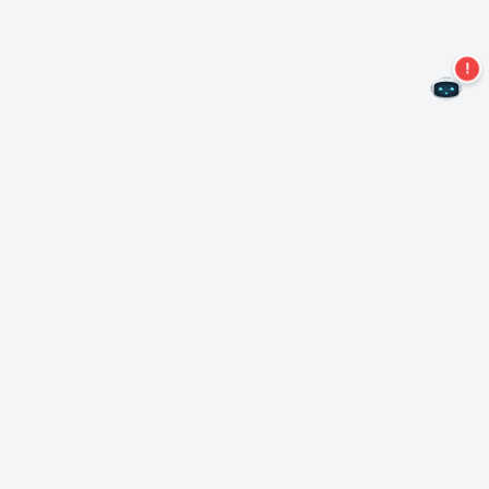
Nie przegap więcej ofert!
Zapisz się do naszego newslettera
Subskrybuj
O Nero
Copyright