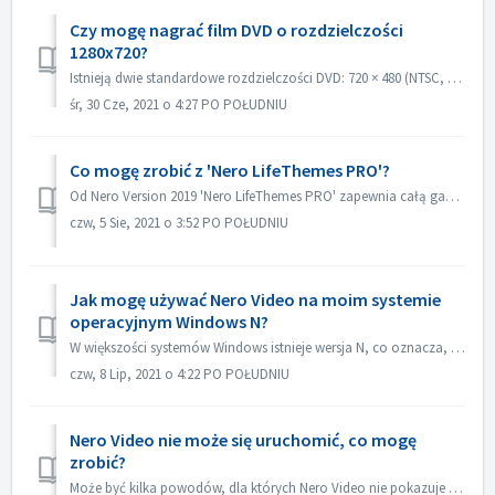
Czy mogę nagrać film DVD o rozdzielczości
1280x720?
Istnieją dwie standardowe rozdzielczości DVD: 720 × 480 (NTSC, całkowita 345,600 pikseli) i 720 × 576 (PAL całkowita 414,720 pikseli), obie dostępne w propo...
śr, 30 Cze, 2021 o 4:27 PO POŁUDNIU
Co mogę zrobić z 'Nero LifeThemes PRO'?
Od Nero Version 2019 'Nero LifeThemes PRO' zapewnia całą gamę wysokiej jakości projektów motywów filmowych, szablonów menu płyt i muzyki royalty fre...
czw, 5 Sie, 2021 o 3:52 PO POŁUDNIU
Jak mogę używać Nero Video na moim systemie
operacyjnym Windows N?
W większości systemów Windows istnieje wersja N, co oznacza, że system nie zawiera Windows Media Player. W tych systemach Windows N, w celu uruchomienia Ner...
czw, 8 Lip, 2021 o 4:22 PO POŁUDNIU
Nero Video nie może się uruchomić, co mogę
zrobić?
Może być kilka powodów, dla których Nero Video nie pokazuje swojego okna aplikacji. Jeśli Nero Video nie może się uruchomić, MediaHome nie może się uruchomi...