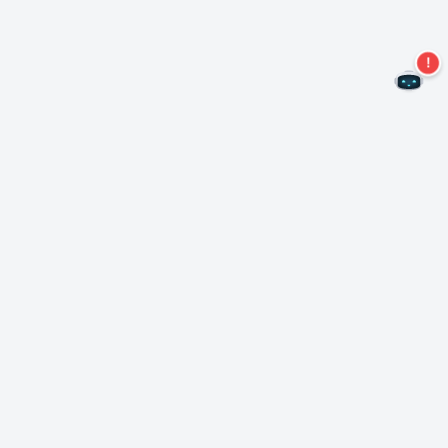
Nie przegap więcej ofert!
Zapisz się do naszego newslettera
Subskrybuj
O Nero
Copyright