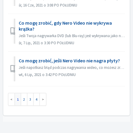
śr, 16 Cze, 2021 o 3:08 PO POŁUDNIU
Co mogę zrobić, gdy Nero Video nie wykrywa
krążka?
Jeśli Twoja nagrywarka DVD (lub Blu-ray) jest wykrywana jako nagrywarka CD, zapoznaj się z tym artykułem: https://nerosupport.freshdesk.com/en/support/solut...
śr, 7 Lip, 2021 o 3:30 PO POŁUDNIU
Co mogę zrobić, jeśli Nero Video nie nagra płyty?
Jeśli napotkasz błąd podczas nagrywania wideo, co możesz zrobić? Przejdź do C:\Users\[aktualny użytkownik]\AppData\Roaming\Nero\[aktualna wersja Nero]\Nero...
wt, 6 Lip, 2021 o 3:42 PO POŁUDNIU
1
2
3
4