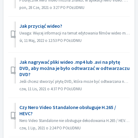
Podręcznik Nero Video można znaleźć w aplikacji Nero Video. Otwórz aplikację Nero Video, kliknij KnowHow w prawym górnym rogu. W menu rozwijanym kliknij...
pon, 28 Cze, 2021 o 3:27 PO POŁUDNIU
Jak przyciąć wideo?
Uwaga: Więcej informacji na temat edytowania filmów wideo można znaleźć pod następującym łączem: Edytowanie filmów Kliknij poniższe łącze, aby uzyskać więc...
śr, 11 Maj, 2022 o 12:53 PO POŁUDNIU
Jak nagrywać pliki wideo .mp4 lub .avi na płytę
DVD, aby można je było odtwarzać w odtwarzaczu
DVD?
Jeśli chcesz stworzyć płytę DVD, która może być odtwarzana na odtwarzaczu DVD, musisz najpierw zapamiętać, jaki jest to format płyty. Istnieje zasadnicza ró...
czw, 11 Lis, 2021 o 4:37 PO POŁUDNIU
Czy Nero Video Standalone obsługuje H.265 /
HEVC?
Nero Video Standalone nie obsługuje dekodowania H.265 / HEVC. Dekodowanie H.265 / HEVC jest dostępne tylko w Nero Platinum Suite.
czw, 1 Lip, 2021 o 2:24 PO POŁUDNIU