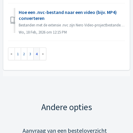
Hoe een .nvc-bestand naar een video (bijv. MP4)
converteren
Bestanden met de extensie .nvc zijn Nero Video-projectbestanden, GEEN voltooide video's. Ze bevatten bewerkingsinstructies en koppelingen naar uw bronme...
Wo, 18 Feb, 2026 om 12:15 PM
1
2
3
4
Andere opties
Aanvraag van een besteloverzicht