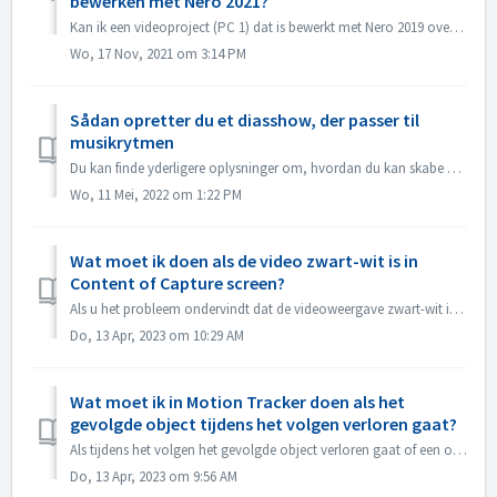
bewerken met Nero 2021?
Kan ik een videoproject (PC 1) dat is bewerkt met Nero 2019 overbrengen naar een andere PC (PC 2) en verder bewerken met Nero 2021? Ja, u kunt project en br...
Wo, 17 Nov, 2021 om 3:14 PM
Sådan opretter du et diasshow, der passer til
musikrytmen
Du kan finde yderligere oplysninger om, hvordan du kan skabe et lide show i takt med musikken på følgende link: Oprettelse af et diasshow efter musikkens ry...
Wo, 11 Mei, 2022 om 1:22 PM
Wat moet ik doen als de video zwart-wit is in
Content of Capture screen?
Als u het probleem ondervindt dat de videoweergave zwart-wit is, maar het exporteren/branden in kleur is, moet u het Windows-systeem of het stuurprogramma v...
Do, 13 Apr, 2023 om 10:29 AM
Wat moet ik in Motion Tracker doen als het
gevolgde object tijdens het volgen verloren gaat?
Als tijdens het volgen het gevolgde object verloren gaat of een offset heeft, kunt u "het volgen onmiddellijk stoppen", klik op "Inzoomen&quo...
Do, 13 Apr, 2023 om 9:56 AM