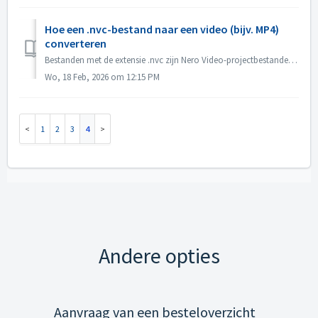
Hoe een .nvc-bestand naar een video (bijv. MP4)
converteren
Bestanden met de extensie .nvc zijn Nero Video-projectbestanden, GEEN voltooide video's. Ze bevatten bewerkingsinstructies en koppelingen naar uw bronme...
Wo, 18 Feb, 2026 om 12:15 PM
1
2
3
4
Andere opties
Aanvraag van een besteloverzicht