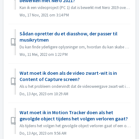
bewerken met Nero 2021?
Kan ik een videoproject (PC 1) dat is bewerkt met Nero 2019 overbrengen naar een andere PC (PC 2) en verder bewerken met Nero 2021? Ja, u kunt project en br...
Wo, 17 Nov, 2021 om 3:14 PM
Sådan opretter du et diasshow, der passer til
musikrytmen
Du kan finde yderligere oplysninger om, hvordan du kan skabe et lide show i takt med musikken på følgende link: Oprettelse af et diasshow efter musikkens ry...
Wo, 11 Mei, 2022 om 1:22 PM
Wat moet ik doen als de video zwart-wit is in
Content of Capture screen?
Als u het probleem ondervindt dat de videoweergave zwart-wit is, maar het exporteren/branden in kleur is, moet u het Windows-systeem of het stuurprogramma v...
Do, 13 Apr, 2023 om 10:29 AM
Wat moet ik in Motion Tracker doen als het
gevolgde object tijdens het volgen verloren gaat?
Als tijdens het volgen het gevolgde object verloren gaat of een offset heeft, kunt u "het volgen onmiddellijk stoppen", klik op "Inzoomen&quo...
Do, 13 Apr, 2023 om 9:56 AM