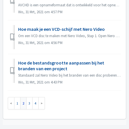
AVCHD is een opnameformaat dat is ontwikkeld voor het opnemen van high-definition video op media zoals opneembare DVD-media, harde schijven en geheugenkaart...
Wo, 31 Mrt, 2021 om 4:57 PM
Hoe maak je een VCD-schijf met Nero Video
Om een VCD disc te maken met Nero Video, Stap 1. Open Nero Video. Stap 2. Sleep een video bestand naar Nero Video Home, Nero Video zal een "Selecteer ...
Wo, 31 Mrt, 2021 om 4:56 PM
Hoe de bestandsgrootte aanpassen bij het
branden van een project
Standaard zal Nero Video bij het branden van een disc proberen de volledige ruimte van een disc te benutten. In sommige gevallen, als je geen grote output n...
Wo, 31 Mrt, 2021 om 4:43 PM
1
2
3
4