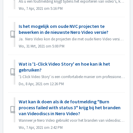
Als u een foutmelding krijgt tijdens het exporteren van video's, kunt u het hieronder proberen 1. Ga naar C:\Users[Huidige gebruiker]\AppData\Roaming[Hu...
Wo, 7 Apr, 2021 om 5:16 PM
Is het mogelijk om oude NVC projecten te
bewerken in de nieuwste Nero Video versie?
Ja. Nero Video kon de projecten die met oude Nero Video versies waren gemaakt openen en bewerken. Maar de oude Nero Video kan geen projecten openen die m...
Wo, 31 Mrt, 2021 om 5:00 PM
Wat is '1-Click Video Story' en hoe kan ik het
gebruiken?
'1-Click Video Story' is een comfortabele manier om professionele diavoorstellingen en films te maken, gewoon via drag & drop, en slechts één kl...
Do, 8 Apr, 2021 om 12:26 PM
Wat kan ik doen als ik de foutmelding "Burn
process failed with status 3" krijg bij het branden
van Videodiscs in Nero Video?
Wanneer je Nero Video gebruikt voor het branden van videodiscs, kun je deze fout tegenkomen. "Status 3" is een algemene status voor het brandproc...
Wo, 7 Apr, 2021 om 2:42 PM