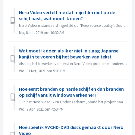
Nero Video vertelt me dat mijn film niet op de
schijf past, wat moet ik doen?
Nero Video is standaard ingesteld op "Keep source quality". Dus uw resulterende DVD, AVCHD, Blu-ray zal de kwaliteit te handhaven en ziet er zo go...
Ma, 8 Jul, 2019 om 10:30 AM
Wat moet ik doen als ik er niet in slaag Japanse
kanji in te voeren bij het bewerken van tekst
Als u bij het bewerken van tekst in Nero Video problemen ondervindt bij het invoeren van Japanse kanji met een bepaalde invoermethode-editor, bijv. ATOK, ra...
Wo, 31 Mrt, 2021 om 5:08 PM
Hoe eerst branden op harde schijf en dan branden
op schijf vanuit Windows Verkenner?
1. In het Nero Video Burn Options scherm, brand het project naar de Hard Disk Folder. 2. Als het branden gelukt is, gebruik dan de windows Burn to disc f...
Wo, 7 Apr, 2021 om 4:59 PM
Hoe speel ik AVCHD-DVD discs gemaakt door Nero
Video