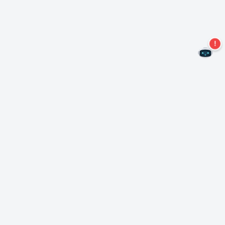
Mis geen aanbiedingen meer!
Abonneer u op onze nieuwsbrief
Inschrijven