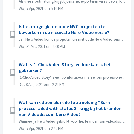
Als u een foutmelding krijgt tijdens het exporteren van video's, kunt u het hieronder proberen 1. Ga naar C:\Users[Huidige gebruiker]\AppData\Roaming[Hu...
Wo, 7 Apr, 2021 om 5:16 PM
Is het mogelijk om oude NVC projecten te
bewerken in de nieuwste Nero Video versie?
Ja. Nero Video kon de projecten die met oude Nero Video versies waren gemaakt openen en bewerken. Maar de oude Nero Video kan geen projecten openen die m...
Wo, 31 Mrt, 2021 om 5:00 PM
Wat is '1-Click Video Story' en hoe kan ik het
gebruiken?
'1-Click Video Story' is een comfortabele manier om professionele diavoorstellingen en films te maken, gewoon via drag & drop, en slechts één kl...
Do, 8 Apr, 2021 om 12:26 PM
Wat kan ik doen als ik de foutmelding "Burn
process failed with status 3" krijg bij het branden
van Videodiscs in Nero Video?
Wanneer je Nero Video gebruikt voor het branden van videodiscs, kun je deze fout tegenkomen. "Status 3" is een algemene status voor het brandproc...
Wo, 7 Apr, 2021 om 2:42 PM