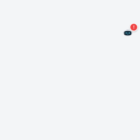
Mis geen aanbiedingen meer!
Abonneer u op onze nieuwsbrief
Inschrijven