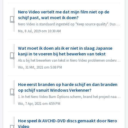
Nero Video vertelt me dat mijn film niet op de
schijf past, wat moet ik doen?
Nero Video is standaard ingesteld op "Keep source quality". Dus uw resulterende DVD, AVCHD, Blu-ray zal de kwaliteit te handhaven en ziet er zo go...
Ma, 8 Jul, 2019 om 10:30 AM
Wat moet ik doen als ik er niet in slaag Japanse
kanji in te voeren bij het bewerken van tekst
Als u bij het bewerken van tekst in Nero Video problemen ondervindt bij het invoeren van Japanse kanji met een bepaalde invoermethode-editor, bijv. ATOK, ra...
Wo, 31 Mrt, 2021 om 5:08 PM
Hoe eerst branden op harde schijf en dan branden
op schijf vanuit Windows Verkenner?
1. In het Nero Video Burn Options scherm, brand het project naar de Hard Disk Folder. 2. Als het branden gelukt is, gebruik dan de windows Burn to disc f...
Wo, 7 Apr, 2021 om 4:59 PM
Hoe speel ik AVCHD-DVD discs gemaakt door Nero
Video