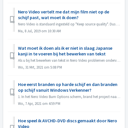
Nero Video vertelt me dat mijn film niet op de
schijf past, wat moet ik doen?
Nero Video is standaard ingesteld op "Keep source quality". Dus uw resulterende DVD, AVCHD, Blu-ray zal de kwaliteit te handhaven en ziet er zo go...
Ma, 8 Jul, 2019 om 10:30 AM
Wat moet ik doen als ik er niet in slaag Japanse
kanji in te voeren bij het bewerken van tekst
Als u bij het bewerken van tekst in Nero Video problemen ondervindt bij het invoeren van Japanse kanji met een bepaalde invoermethode-editor, bijv. ATOK, ra...
Wo, 31 Mrt, 2021 om 5:08 PM
Hoe eerst branden op harde schijf en dan branden
op schijf vanuit Windows Verkenner?
1. In het Nero Video Burn Options scherm, brand het project naar de Hard Disk Folder. 2. Als het branden gelukt is, gebruik dan de windows Burn to disc f...
Wo, 7 Apr, 2021 om 4:59 PM
Hoe speel ik AVCHD-DVD discs gemaakt door Nero
Video