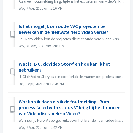
Als u een foutmelding krijgt tijdens het exporteren van video's, kunt u het hieronder proberen 1. Ga naar C:\Users[Huidige gebruiker]\AppData\Roaming[Hu...
Wo, 7 Apr, 2021 om 5:16 PM
Is het mogelijk om oude NVC projecten te
bewerken in de nieuwste Nero Video versie?
Ja. Nero Video kon de projecten die met oude Nero Video versies waren gemaakt openen en bewerken. Maar de oude Nero Video kan geen projecten openen die m...
Wo, 31 Mrt, 2021 om 5:00 PM
Wat is '1-Click Video Story' en hoe kan ik het
gebruiken?
'1-Click Video Story' is een comfortabele manier om professionele diavoorstellingen en films te maken, gewoon via drag & drop, en slechts één kl...
Do, 8 Apr, 2021 om 12:26 PM
Wat kan ik doen als ik de foutmelding "Burn
process failed with status 3" krijg bij het branden
van Videodiscs in Nero Video?
Wanneer je Nero Video gebruikt voor het branden van videodiscs, kun je deze fout tegenkomen. "Status 3" is een algemene status voor het brandproc...
Wo, 7 Apr, 2021 om 2:42 PM