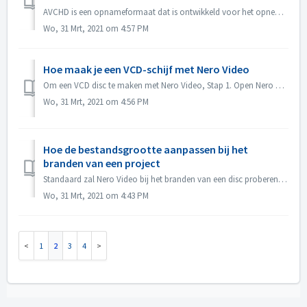
AVCHD is een opnameformaat dat is ontwikkeld voor het opnemen van high-definition video op media zoals opneembare DVD-media, harde schijven en geheugenkaart...
Wo, 31 Mrt, 2021 om 4:57 PM
Hoe maak je een VCD-schijf met Nero Video
Om een VCD disc te maken met Nero Video, Stap 1. Open Nero Video. Stap 2. Sleep een video bestand naar Nero Video Home, Nero Video zal een "Selecteer ...
Wo, 31 Mrt, 2021 om 4:56 PM
Hoe de bestandsgrootte aanpassen bij het
branden van een project
Standaard zal Nero Video bij het branden van een disc proberen de volledige ruimte van een disc te benutten. In sommige gevallen, als je geen grote output n...
Wo, 31 Mrt, 2021 om 4:43 PM
1
2
3
4