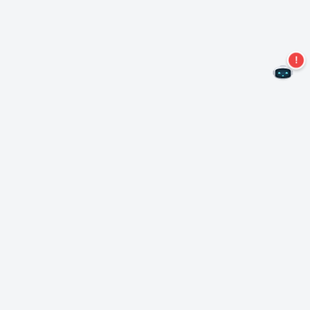
Mis geen aanbiedingen meer!
Abonneer u op onze nieuwsbrief
Inschrijven