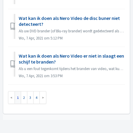
Wat kan ik doen als Nero Video de disc buner niet
detecteert?
Als uw DVD brander (of Blu-ray brander) wordt gedetecteerd als CD brander, raadpleeg dan dit artikel: https://nerosupport.freshdesk.com/en/support/solutions...
Wo, 7 Apr, 2021 om 5:12 PM
Wat kan ik doen als Nero Video er niet in slaagt een
schijf te branden?
Als u een fout tegenkomt tijdens het branden van video, wat kunt u dan doen? Ga naar C:\Users[huidige gebruiker]\AppData\Roaming\Nero[huidige Nero versie]\...
Wo, 7 Apr, 2021 om 3:53 PM
1
2
3
4