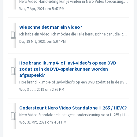
Nero Video Handleiding kun je vinden in Nero Video toepassing. Open Nero Video, klik op KnowHow in de rechter bovenhoek. In het drop down menu, klik op Down...
Wo, 7 Apr, 2021 om 5:47 PM
Wie schneidet man ein Video?
Ich habe ein Video. Ich möchte die Teile herausschneiden, die ich nicht benötige, was soll ich tun? Im Express-Modus: 1. Öffnen Sie Nero Video, ziehen Sie d...
Do, 18 Mrt, 2021 om 5:07 PM
Hoe brand ik .mp4- of .avi-video's op een DVD
zodat ze in de DVD-speler kunnen worden
afgespeeld?
Hoe brand ik .mp4- of .avi-video's op een DVD zodat ze in de DVD-speler kunnen worden afgespeeld? Als u een dvd wilt maken die op een dvd-speler kan wo...
Wo, 3 Jul, 2019 om 2:36 PM
Ondersteunt Nero Video Standalone H.265 / HEVC?
Nero Video Standalone biedt geen ondersteuning voor H.265 / HEVC-decodering. H.265 / HEVC-decodering is alleen beschikbaar in Nero Platinum Suite.
Wo, 31 Mrt, 2021 om 4:51 PM