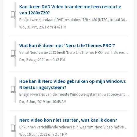
Kan ik een DVD Video branden met een resolutie
van 1280x720?
Er zijn twee standaard DVD-resoluties: 720 × 480 (NTSC, totaal 345.600 pixels) en 720 × 576 (PAL, totaal 414.720 pixels), beide beschikbaar in 4:3 en 16:9 b...
Wo, 31 Mrt, 2021 om 4:42 PM
Wat kan ik doen met 'Nero LifeThemes PRO'?
Vanaf Nero versie 2019 biedt 'Nero LifeThemes PRO' een hele reeks hoogwaardige filmthema-ontwerpen, diskmenu-sjablonen en royalty free muziek om te...
Do, 5 Aug, 2021 om 3:47 PM
Hoe kan ik Nero Video gebruiken op mijn Windows
N besturingssysteem?
Er zijn N-versies van de meeste Windows-systemen, wat betekent dat het systeem geen Windows Media Player bevat. Op deze Windows N-systemen moet u handmatig...
Do, 6 Jun, 2019 om 10:48 AM
Nero Video kon niet starten, wat kan ik doen?
Er kunnen verschillende redenen zijn waarom Nero Video het venster van de toepassing niet laat zien. Als Nero Video niet kan starten, MediaHome niet maar Re...
Wo, 16 Jun, 2021 om 2:54 PM