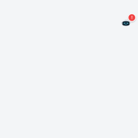
Mis geen aanbiedingen meer!
Abonneer u op onze nieuwsbrief
Inschrijven
Over Nero
Copyright