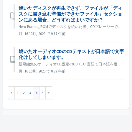
焼いたディスクが再生できず、ファイルが「ディ
スクに書き込む準備ができたファイル」セクショ
ンにある場合、どうすればよいですか？
Nero Burning ROMでディスクを焼いた後、CDプレーヤーで再生できない場合は、Windowsのエクスプローラでディスクを開いてファイルを確認してください。 すべてのファイルが , 「 ディスク上のファイル」ではなく、「ディスクに書き込む準備ができたファイル」セクションにある場合は、次のことを意...
月, 16 10月, 2023 で 9:17 午前
焼いたオーディオCDのCDテキストが日本語で文字
化けしてしまいます。
新規編集のオーディオCD設定のCD TEXT言語で日本語を選択する。 Windows の Unicode以外の設定が日本語の場合、地域設定を開き、オプション「ベータ」をチェックします： "世界中の言語サポートにUnicode UTF-8を使用する "をチェックしてください。
月, 16 10月, 2023 で 8:27 午前
1
2
3
4
5