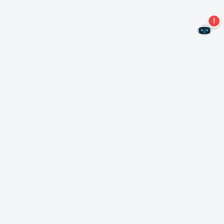
二度とオファーを見逃すことはありません。
ニュースレターを購読する
購読
Neroについて
著作権について
プレスセンター
データ保護