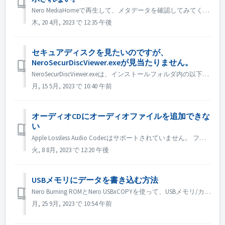
Nero MediaHomeで再生して、メタデータを確認してみてください。 CDのテキスト読み込みに対応しているプレーヤーが必要です。 Media Playerと同様に、CDのテキストを読み込むためのプラグインが必要です。こちらの記事でご確認ください。 https://www.ghacks.net/2008/1...
木, 20 4月, 2023 で 12:35 午後
セキュアディスクを見たいのですが、
NeroSecurDiscViewer.exeが見当たりません。
NeroSecurDiscViewer.exeは、インストールフォルダ内の以下のような場所にあります： C:¥Programs (x86)¥Nero Nero 2023 ¥Nero Burning ROM ¥SecurDisc のようになります。 また、ディスクに「NeroSecurDiscViewer.ex...
月, 15 5月, 2023 で 10:40 午前
オーディオCDにオーディオファイルを追加できな
い
Apple Lossless Audio Codecはサポートされていません。 ファイルのオーディオコーデックを確認してください。または、弊社までお送りください。
火, 8 8月, 2023 で 12:20 午後
USBメモリにデータを書き込む方法
Nero Burning ROMとNero USBxCOPYを使って、USBメモリ/カードにデータを書き込むことができます。 Nero Burning ROMのUSBメモリ/カードの項目には「Raspberry Pi OS」と「ISO to USB」があります。 Raspberry Pi OSやWindowsシ...
月, 25 9月, 2023 で 10:54 午前