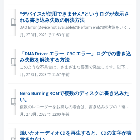
"デバイスが使用できません"というログが表示さ
れる書き込み失敗の解決方法
DAO Error (Device not available)のPerform endの解決策をいくつかご紹介します。 ドライバーのファームウェアをアップグレードまたはロールバックする この問題は、ユーザーがシステムをアップグレードした後やドライブのアップグレードチェックに発生することが多...
月, 27 3月, 2023 で 11:53 午前
「DMA Driver エラー, CRC エラー」ログでの書き込
み失敗を解決する方法
このような不具合は、さまざまな要因で発生します。以下の方法をお試しください： 1. バーナーのデータケーブルを交換する； 2. 外付けの光ディスクドライブレコーダーを使用している場合は、別のUSBポートに変更して、もう一度試してみてください。USBポートによっては、十分なAC電源が供給されない場合があります...
月, 27 3月, 2023 で 11:57 午前
Nero Burning ROMで複数のディスクに書き込みた
い。
複数のレコーダーをお持ちの場合は、書き込みタブの「複数のレコーダーを使用する」オプションにチェックを入れてから書き込みます。 複数のレコーダーを持っていない場合は、1枚のディスクを焼いてから複数のコピーを作成することができます。コピー編集では、「書き込みタブ」の「コピー数」を設定することができます。
月, 27 3月, 2023 で 12:00 午後
焼いたオーディオCDを再生すると、CDの文字が表
示されない。