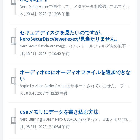
Nero MediaHomeで再生して、メタデータを確認してみてください。 CDのテキスト読み込みに対応しているプレーヤーが必要です。 Media Playerと同様に、CDのテキストを読み込むためのプラグインが必要です。こちらの記事でご確認ください。 https://www.ghacks.net/2008/1...
木, 20 4月, 2023 で 12:35 午後
セキュアディスクを見たいのですが、
NeroSecurDiscViewer.exeが見当たりません。
NeroSecurDiscViewer.exeは、インストールフォルダ内の以下のような場所にあります： C:¥Programs (x86)¥Nero Nero 2023 ¥Nero Burning ROM ¥SecurDisc のようになります。 また、ディスクに「NeroSecurDiscViewer.ex...
月, 15 5月, 2023 で 10:40 午前
オーディオCDにオーディオファイルを追加できな
い
Apple Lossless Audio Codecはサポートされていません。 ファイルのオーディオコーデックを確認してください。または、弊社までお送りください。
火, 8 8月, 2023 で 12:20 午後
USBメモリにデータを書き込む方法
Nero Burning ROMとNero USBxCOPYを使って、USBメモリ/カードにデータを書き込むことができます。 Nero Burning ROMのUSBメモリ/カードの項目には「Raspberry Pi OS」と「ISO to USB」があります。 Raspberry Pi OSやWindowsシ...
月, 25 9月, 2023 で 10:54 午前