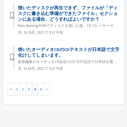
焼いたディスクが再生できず、ファイルが「ディ
スクに書き込む準備ができたファイル」セクショ
ンにある場合、どうすればよいですか？
Nero Burning ROMでディスクを焼いた後、CDプレーヤーで再生できない場合は、Windowsのエクスプローラでディスクを開いてファイルを確認してください。 すべてのファイルが , 「 ディスク上のファイル」ではなく、「ディスクに書き込む準備ができたファイル」セクションにある場合は、次のことを意...
月, 16 10月, 2023 で 9:17 午前
焼いたオーディオCDのCDテキストが日本語で文字
化けしてしまいます。
新規編集のオーディオCD設定のCD TEXT言語で日本語を選択する。 Windows の Unicode以外の設定が日本語の場合、地域設定を開き、オプション「ベータ」をチェックします： "世界中の言語サポートにUnicode UTF-8を使用する "をチェックしてください。
月, 16 10月, 2023 で 8:27 午前
1
2
3
4
5