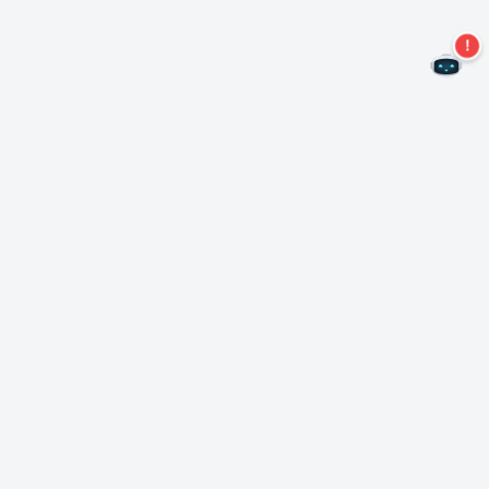
二度とオファーを見逃すことはありません。
ニュースレターを購読する
購読
Neroについて
著作権について
プレスセンター
データ保護