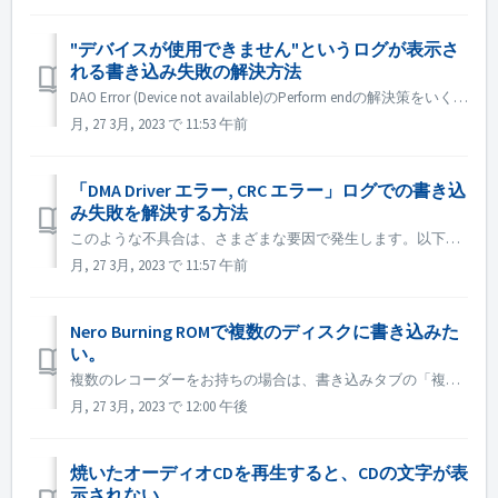
"デバイスが使用できません"というログが表示さ
れる書き込み失敗の解決方法
DAO Error (Device not available)のPerform endの解決策をいくつかご紹介します。 ドライバーのファームウェアをアップグレードまたはロールバックする この問題は、ユーザーがシステムをアップグレードした後やドライブのアップグレードチェックに発生することが多...
月, 27 3月, 2023 で 11:53 午前
「DMA Driver エラー, CRC エラー」ログでの書き込
み失敗を解決する方法
このような不具合は、さまざまな要因で発生します。以下の方法をお試しください： 1. バーナーのデータケーブルを交換する； 2. 外付けの光ディスクドライブレコーダーを使用している場合は、別のUSBポートに変更して、もう一度試してみてください。USBポートによっては、十分なAC電源が供給されない場合があります...
月, 27 3月, 2023 で 11:57 午前
Nero Burning ROMで複数のディスクに書き込みた
い。
複数のレコーダーをお持ちの場合は、書き込みタブの「複数のレコーダーを使用する」オプションにチェックを入れてから書き込みます。 複数のレコーダーを持っていない場合は、1枚のディスクを焼いてから複数のコピーを作成することができます。コピー編集では、「書き込みタブ」の「コピー数」を設定することができます。
月, 27 3月, 2023 で 12:00 午後
焼いたオーディオCDを再生すると、CDの文字が表
示されない。