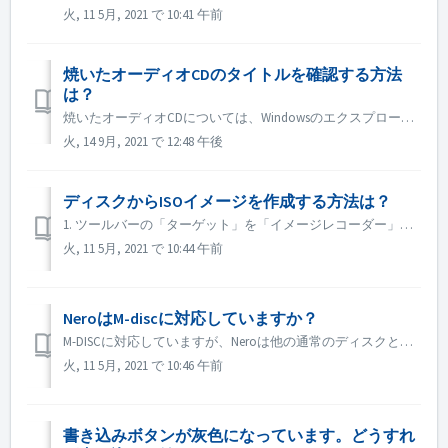
火, 11 5月, 2021 で 10:41 午前
焼いたオーディオCDのタイトルを確認する方法
は？
焼いたオーディオCDについては、Windowsのエクスプローラーでブラウズすると、トラック01、トラック02と表示されます。これは予想通りです。 Nero MediaHomeなどの音楽プレーヤーで再生すれば、メタデータを見ることができます。
火, 14 9月, 2021 で 12:48 午後
ディスクからISOイメージを作成する方法は？
1. ツールバーの「ターゲット」を「イメージレコーダー」に設定します。 2. コピー元のディスクをドライブに挿入します。ツールバーの「コピー」をクリックします。 3. 設定が完了したら、［コピー］をクリックします。 4. Save as type "としてISOを選...
火, 11 5月, 2021 で 10:44 午前
NeroはM-discに対応していますか？
M-DISCに対応していますが、Neroは他の通常のディスクと同様に書き込みます。このための特別な処置はありません。
火, 11 5月, 2021 で 10:46 午前
書き込みボタンが灰色になっています。どうすれ