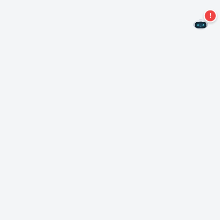
二度とオファーを見逃すことはありません。
ニュースレターを購読する
購読
Neroについて
著作権について
プレスセンター
データ保護