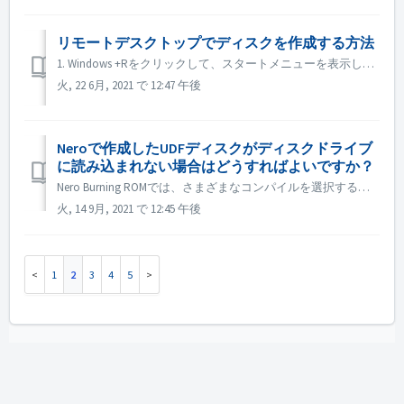
リモートデスクトップでディスクを作成する方法
1. Windows +Rをクリックして、スタートメニューを表示します。 2. 検索ボックスに gpedit.msc と入力し、キーボードの[Enter]キーを押します。ローカルグループポリシーエディターが表示されます。 3. ローカルグループポリシーエディターのウィンドウが開いたら、Adm...
火, 22 6月, 2021 で 12:47 午後
Neroで作成したUDFディスクがディスクドライブ
に読み込まれない場合はどうすればよいですか？
Nero Burning ROMでは、さまざまなコンパイルを選択することができます。 UDF ディスクを作成した場合、ディスクドライブと UDF の互換性が低いと、ディスクの読み取りに失敗することがあります。 ISOやUDF/ISOのような他のコンパイレーションを選択して、再度お試しになることをお勧めします。 ...
火, 14 9月, 2021 で 12:45 午後
1
2
3
4
5