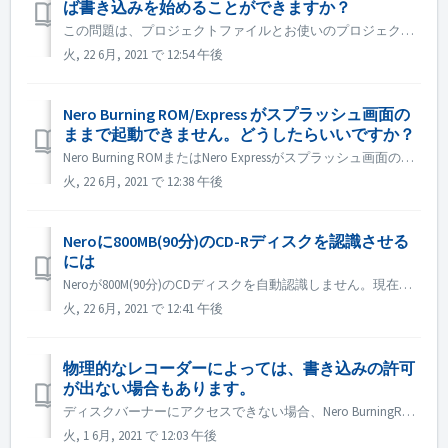
ば書き込みを始めることができますか？
この問題は、プロジェクトファイルとお使いのプロジェクトタイプとの間の不一致が原因である可能性があります。他のプロジェクトタイプを試して、一致問題があるかどうかを確認してください。 ディスクドライブの認識に失敗したことも原因の一つと考えられますので、お試しください。 1. 外付けの光ディスクドライブレコ...
火, 22 6月, 2021 で 12:54 午後
Nero Burning ROM/Express がスプラッシュ画面の
ままで起動できません。どうしたらいいですか？
Nero Burning ROMまたはNero Expressがスプラッシュ画面のみでアプリケーションウィンドウが表示されない場合は、お使いのコンピュータに動作しないディスクドライブがないかどうかを確認してください。 このようなディスクドライブが存在する場合、Nero Burning ROMの起動に失敗すること...
火, 22 6月, 2021 で 12:38 午後
Neroに800MB(90分)のCD-Rディスクを認識させる
には
Neroが800M(90分)のCDディスクを自動認識しません。現在も700M(80分)として認識されています。 800M近いデータをフルディスクで書き込む必要がある場合は、「OverBurn」機能を有効にすることができます。 Nero Burning ROM/Nero Expressの「オプション」ダ...
火, 22 6月, 2021 で 12:41 午後
物理的なレコーダーによっては、書き込みの許可
が出ない場合もあります。
ディスクバーナーにアクセスできない場合、Nero BurningROMまたはNero Expressを開くと、エラーメッセージがポップアップ表示されます。 解決方法： 管理者アカウントでWIN+Rを押して gpedit.msc と入力し、「CD and DVD:Deny read acces...
火, 1 6月, 2021 で 12:03 午後