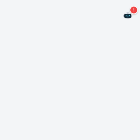
二度とオファーを見逃すことはありません。
ニュースレターを購読する
購読
Neroについて
著作権について
プレスセンター
データ保護