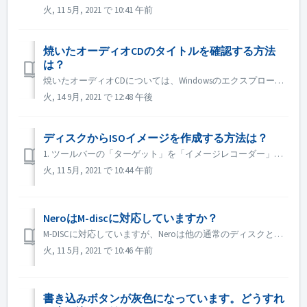
火, 11 5月, 2021 で 10:41 午前
焼いたオーディオCDのタイトルを確認する方法
は？
焼いたオーディオCDについては、Windowsのエクスプローラーでブラウズすると、トラック01、トラック02と表示されます。これは予想通りです。 Nero MediaHomeなどの音楽プレーヤーで再生すれば、メタデータを見ることができます。
火, 14 9月, 2021 で 12:48 午後
ディスクからISOイメージを作成する方法は？
1. ツールバーの「ターゲット」を「イメージレコーダー」に設定します。 2. コピー元のディスクをドライブに挿入します。ツールバーの「コピー」をクリックします。 3. 設定が完了したら、［コピー］をクリックします。 4. Save as type "としてISOを選...
火, 11 5月, 2021 で 10:44 午前
NeroはM-discに対応していますか？
M-DISCに対応していますが、Neroは他の通常のディスクと同様に書き込みます。このための特別な処置はありません。
火, 11 5月, 2021 で 10:46 午前
書き込みボタンが灰色になっています。どうすれ