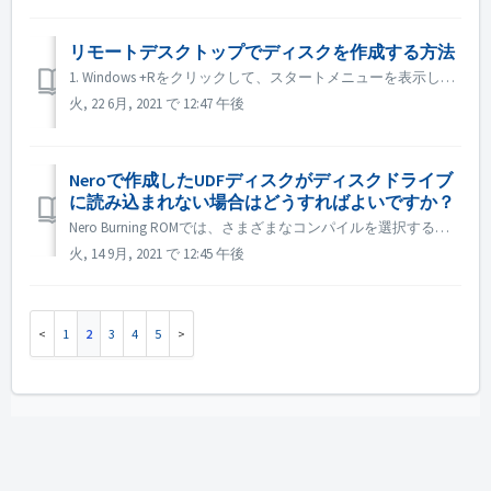
リモートデスクトップでディスクを作成する方法
1. Windows +Rをクリックして、スタートメニューを表示します。 2. 検索ボックスに gpedit.msc と入力し、キーボードの[Enter]キーを押します。ローカルグループポリシーエディターが表示されます。 3. ローカルグループポリシーエディターのウィンドウが開いたら、Adm...
火, 22 6月, 2021 で 12:47 午後
Neroで作成したUDFディスクがディスクドライブ
に読み込まれない場合はどうすればよいですか？
Nero Burning ROMでは、さまざまなコンパイルを選択することができます。 UDF ディスクを作成した場合、ディスクドライブと UDF の互換性が低いと、ディスクの読み取りに失敗することがあります。 ISOやUDF/ISOのような他のコンパイレーションを選択して、再度お試しになることをお勧めします。 ...
火, 14 9月, 2021 で 12:45 午後
1
2
3
4
5