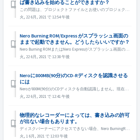
ば書き込みを始めることができますか？
この問題は、プロジェクトファイルとお使いのプロジェクトタイプとの間の不一致が原因である可能性があります。他のプロジェクトタイプを試して、一致問題があるかどうかを確認してください。 ディスクドライブの認識に失敗したことも原因の一つと考えられますので、お試しください。 1. 外付けの光ディスクドライブレコ...
火, 22 6月, 2021 で 12:54 午後
Nero Burning ROM/Express がスプラッシュ画面の
ままで起動できません。どうしたらいいですか？
Nero Burning ROMまたはNero Expressがスプラッシュ画面のみでアプリケーションウィンドウが表示されない場合は、お使いのコンピュータに動作しないディスクドライブがないかどうかを確認してください。 このようなディスクドライブが存在する場合、Nero Burning ROMの起動に失敗すること...
火, 22 6月, 2021 で 12:38 午後
Neroに800MB(90分)のCD-Rディスクを認識させる
には
Neroが800M(90分)のCDディスクを自動認識しません。現在も700M(80分)として認識されています。 800M近いデータをフルディスクで書き込む必要がある場合は、「OverBurn」機能を有効にすることができます。 Nero Burning ROM/Nero Expressの「オプション」ダ...
火, 22 6月, 2021 で 12:41 午後
物理的なレコーダーによっては、書き込みの許可
が出ない場合もあります。
ディスクバーナーにアクセスできない場合、Nero BurningROMまたはNero Expressを開くと、エラーメッセージがポップアップ表示されます。 解決方法： 管理者アカウントでWIN+Rを押して gpedit.msc と入力し、「CD and DVD:Deny read acces...
火, 1 6月, 2021 で 12:03 午後