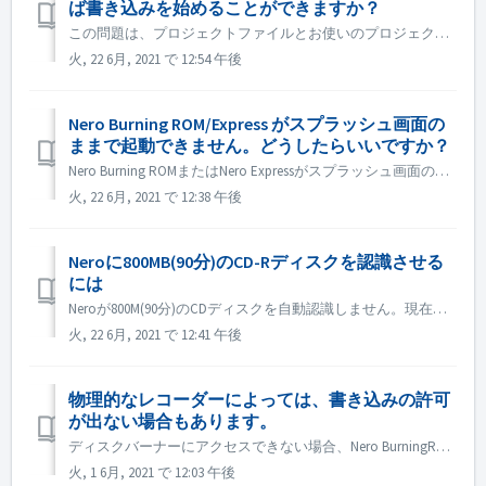
ば書き込みを始めることができますか？
この問題は、プロジェクトファイルとお使いのプロジェクトタイプとの間の不一致が原因である可能性があります。他のプロジェクトタイプを試して、一致問題があるかどうかを確認してください。 ディスクドライブの認識に失敗したことも原因の一つと考えられますので、お試しください。 1. 外付けの光ディスクドライブレコ...
火, 22 6月, 2021 で 12:54 午後
Nero Burning ROM/Express がスプラッシュ画面の
ままで起動できません。どうしたらいいですか？
Nero Burning ROMまたはNero Expressがスプラッシュ画面のみでアプリケーションウィンドウが表示されない場合は、お使いのコンピュータに動作しないディスクドライブがないかどうかを確認してください。 このようなディスクドライブが存在する場合、Nero Burning ROMの起動に失敗すること...
火, 22 6月, 2021 で 12:38 午後
Neroに800MB(90分)のCD-Rディスクを認識させる
には
Neroが800M(90分)のCDディスクを自動認識しません。現在も700M(80分)として認識されています。 800M近いデータをフルディスクで書き込む必要がある場合は、「OverBurn」機能を有効にすることができます。 Nero Burning ROM/Nero Expressの「オプション」ダ...
火, 22 6月, 2021 で 12:41 午後
物理的なレコーダーによっては、書き込みの許可
が出ない場合もあります。
ディスクバーナーにアクセスできない場合、Nero BurningROMまたはNero Expressを開くと、エラーメッセージがポップアップ表示されます。 解決方法： 管理者アカウントでWIN+Rを押して gpedit.msc と入力し、「CD and DVD:Deny read acces...
火, 1 6月, 2021 で 12:03 午後