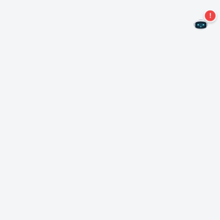
二度とオファーを見逃すことはありません。
ニュースレターを購読する
購読
Neroについて
著作権について
プレスセンター
データ保護