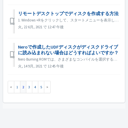
リモートデスクトップでディスクを作成する方法
1. Windows +Rをクリックして、スタートメニューを表示します。 2. 検索ボックスに gpedit.msc と入力し、キーボードの[Enter]キーを押します。ローカルグループポリシーエディターが表示されます。 3. ローカルグループポリシーエディターのウィンドウが開いたら、Adm...
火, 22 6月, 2021 で 12:47 午後
Neroで作成したUDFディスクがディスクドライブ
に読み込まれない場合はどうすればよいですか？
Nero Burning ROMでは、さまざまなコンパイルを選択することができます。 UDF ディスクを作成した場合、ディスクドライブと UDF の互換性が低いと、ディスクの読み取りに失敗することがあります。 ISOやUDF/ISOのような他のコンパイレーションを選択して、再度お試しになることをお勧めします。 ...
火, 14 9月, 2021 で 12:45 午後
1
2
3
4
5