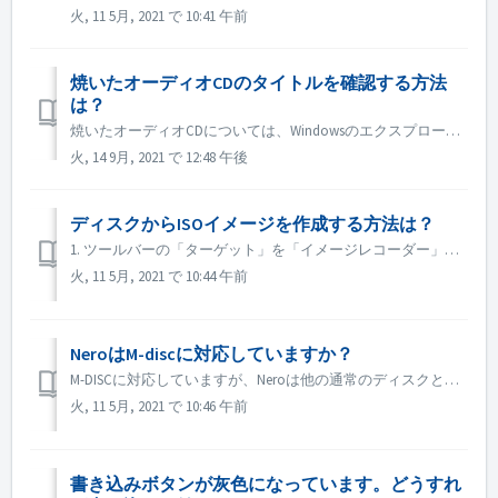
火, 11 5月, 2021 で 10:41 午前
焼いたオーディオCDのタイトルを確認する方法
は？
焼いたオーディオCDについては、Windowsのエクスプローラーでブラウズすると、トラック01、トラック02と表示されます。これは予想通りです。 Nero MediaHomeなどの音楽プレーヤーで再生すれば、メタデータを見ることができます。
火, 14 9月, 2021 で 12:48 午後
ディスクからISOイメージを作成する方法は？
1. ツールバーの「ターゲット」を「イメージレコーダー」に設定します。 2. コピー元のディスクをドライブに挿入します。ツールバーの「コピー」をクリックします。 3. 設定が完了したら、［コピー］をクリックします。 4. Save as type "としてISOを選...
火, 11 5月, 2021 で 10:44 午前
NeroはM-discに対応していますか？
M-DISCに対応していますが、Neroは他の通常のディスクと同様に書き込みます。このための特別な処置はありません。
火, 11 5月, 2021 で 10:46 午前
書き込みボタンが灰色になっています。どうすれ