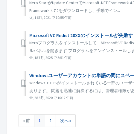
Nero StartがUpdate CenterでMicrosoft .N
Framework 4.7.2をダウンロードし、手動でイン...
火, 1 6月, 2021 で 10:55 午前
Microsoft VC Redist 20XXのインスト
Neroプログラムをインストールして「Microsoft VC
ルパネルを開きます-プログラムをアンインストールします 2. Micr
金, 18 7月, 2025 で 5:51 午前
Windowsユーザーアカウントの単語の間にスペースが
Windows 10 OSがインストールされている一部の
あります。 問題を迅速に解決するには、管理者権限があり
金, 28 8月, 2020 で 10:12 午前
« 前
1
2
次へ »