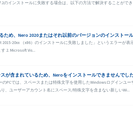
ET Framework 4.7.2のインストールに失敗する場合は、以下の方法で解決することが
ールが失敗するため、Nero 2020またはそれ以前のバージョンのインスト
 Redist 2015-20xx （x86）のインストールに失敗しました」という
osoft Vis...
含まれているため、Neroをインストールできませんでした（例：「C：\ 
ユーザーのPCでは、スペースまたは特殊文字を使用したWindowsログイ
、ユーザーアカウント名にスペース/特殊文字を含まない新しいWi...