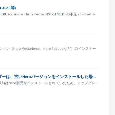
.dll等)
lar file named as MSxxx140.dll) の不足 api-ms-win-
ero MediaHome、Nero Recodeなど）のインストー
Neroは、いくつかのフォルダーが利用できないというメッセージでインストールに失敗しました。 このフォルダーは、古いNeroバージョンをインストールした場所です。
前はNero製品がインストールされていたため、アップグレー