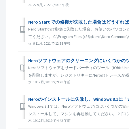
木, 22 9月, 2022 で 5:15 午後
Nero Start での修復が失敗した場合はどうす
Nero Startでの修復に失敗した場合、お使いの
てください。 C:\Program Files (x86)\Nero\Nero Common\Adv
火, 9 11月, 2021 で 12:38 午後
Neroソフトウェアのクリーニングにいくつかの
Neroソフトウェアをサードパーティのツール（IObit Unins
を削除しますが、レジストリキーにNeroのトレースが残る
水, 18 12月, 2019 で 9:28 午前
Neroのインストールに失敗し、Windows 8.1に「
Windows 8.1では、Neroソフトウェアにはいくつかの
ンストールして、マシンを再起動してください。 2. [コントロ
木, 19 12月, 2019 で 4:42 午前