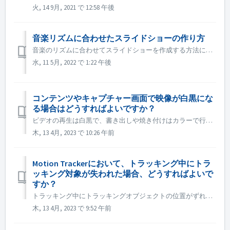
火, 14 9月, 2021 で 12:58 午後
音楽リズムに合わせたスライドショーの作り方
音楽のリズムに合わせてスライドショーを作成する方法については、以下のリンクで詳しくご紹介しています。 音楽のリズムに合わせてスライドショーを作成する
水, 11 5月, 2022 で 1:22 午後
コンテンツやキャプチャー画面で映像が白黒にな
る場合はどうすればよいですか？
ビデオの再生は白黒で、書き出しや焼き付けはカラーで行われる場合、Windowsシステムまたはグラフィックカードのドライバーを最新版に更新してから、再度お試しください。 Windowsシステムまたはグラフィックカードのドライバをアップデートしても問題が解決しない場合は、.dllを交換することもできます、 1....
木, 13 4月, 2023 で 10:26 午前
Motion Trackerにおいて、トラッキング中にトラ
ッキング対象が失われた場合、どうすればよいで
すか？
トラッキング中にトラッキングオブジェクトの位置がずれたり、オフセットが発生した場合は、すぐに「トラッキングを停止」し、左下の「ズームイン」をクリックして、トラッキングがエラーになったフレームを探し、トラッキングボックスを正しい位置に移動させてから、再度「トラッキングを開始」することができます。 正しくトラ...
木, 13 4月, 2023 で 9:52 午前