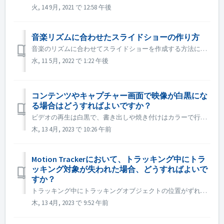
火, 14 9月, 2021 で 12:58 午後
音楽リズムに合わせたスライドショーの作り方
音楽のリズムに合わせてスライドショーを作成する方法については、以下のリンクで詳しくご紹介しています。 音楽のリズムに合わせてスライドショーを作成する
水, 11 5月, 2022 で 1:22 午後
コンテンツやキャプチャー画面で映像が白黒にな
る場合はどうすればよいですか？
ビデオの再生は白黒で、書き出しや焼き付けはカラーで行われる場合、Windowsシステムまたはグラフィックカードのドライバーを最新版に更新してから、再度お試しください。 Windowsシステムまたはグラフィックカードのドライバをアップデートしても問題が解決しない場合は、.dllを交換することもできます、 1....
木, 13 4月, 2023 で 10:26 午前
Motion Trackerにおいて、トラッキング中にトラ
ッキング対象が失われた場合、どうすればよいで
すか？
トラッキング中にトラッキングオブジェクトの位置がずれたり、オフセットが発生した場合は、すぐに「トラッキングを停止」し、左下の「ズームイン」をクリックして、トラッキングがエラーになったフレームを探し、トラッキングボックスを正しい位置に移動させてから、再度「トラッキングを開始」することができます。 正しくトラ...
木, 13 4月, 2023 で 9:52 午前