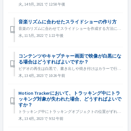
火, 14 9月, 2021 で 12:58 午後
音楽リズムに合わせたスライドショーの作り方
音楽のリズムに合わせてスライドショーを作成する方法については、以下のリンクで詳しくご紹介しています。 音楽のリズムに合わせてスライドショーを作成する
水, 11 5月, 2022 で 1:22 午後
コンテンツやキャプチャー画面で映像が白黒にな
る場合はどうすればよいですか？
ビデオの再生は白黒で、書き出しや焼き付けはカラーで行われる場合、Windowsシステムまたはグラフィックカードのドライバーを最新版に更新してから、再度お試しください。 Windowsシステムまたはグラフィックカードのドライバをアップデートしても問題が解決しない場合は、.dllを交換することもできます、 1....
木, 13 4月, 2023 で 10:26 午前
Motion Trackerにおいて、トラッキング中にトラ
ッキング対象が失われた場合、どうすればよいで
すか？
トラッキング中にトラッキングオブジェクトの位置がずれたり、オフセットが発生した場合は、すぐに「トラッキングを停止」し、左下の「ズームイン」をクリックして、トラッキングがエラーになったフレームを探し、トラッキングボックスを正しい位置に移動させてから、再度「トラッキングを開始」することができます。 正しくトラ...
木, 13 4月, 2023 で 9:52 午前