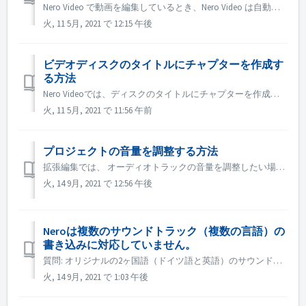
Nero Video で動画を編集しているとき、Nero Video は自動的にプロジェクトをバックグラウンドで保存します。 プロジェクトを保存する前に Nero Video の動作が停止した場合でも、この方法で自動保存されたプロジェクトを見つけることができます。 1. 次の場所にある ユーザ...
火, 11 5月, 2021 で 12:15 午後
ビデオディスクのタイトルにチャプターを作成す
る方法
Nero Videoでは、ディスクのタイトルにチャプターを作成するために、以下の操作を行います。 1. コンテンツ画面で、タイトルを選択します。 2. タイトルのプレビュー画面で、ポジションマーカーをチャプターを追加したい位置に移動します。 3. チャプターボタンをクリックすると、ドロップダウンメニューが...
火, 11 5月, 2021 で 11:56 午前
プロジェクトの音量を調整する方法
拡張編集では、 オーディオトラックの音量を調整したい場合は、オーディオトラックの左側にある音量ボタンにマウスを移動させ、右クリックして調整します。 指定した映像や音楽の音量を調整したい場合は、その映像や音楽を選択し、右上のエフェクトパレット→プロパティ→オーディオレベルで調整します。 ...
火, 14 9月, 2021 で 12:56 午後
Neroは複数のサウンドトラック（複数の言語）の
書き込みに対応していません。
質問: オリジナルの2ヶ国語（ドイツ語と英語）のサウンドトラックが収録されている映画がいくつかあります。 しかし、2つ目の音声トラックをDVDに入れることができず、1つ目の音声トラック（ドイツ語）しか作成されません。 回答: DVD作成時に選択できるオーディオトラック（言語）は1つのみで、複数の言語には対...
火, 14 9月, 2021 で 1:03 午後