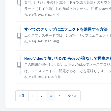
質問: オリジナルの2ヶ国語（ドイツ語と英語）のサウ
ラック（ドイツ語）しか作成されません。 回答: DVD
火, 14 9月, 2021 で 1:03 午後
すべてのクリップにエフェクトを適用する方法
エクスプレスモードでは、1つのクリップにエフェクト
火, 14 9月, 2021 で 1:01 午後
Nero Videoで焼いたDVD-Videoが音なし
この問題が発生した場合は、Nero Videoでソー
は、ソースファイルに問題があることを意味します。 ソ
木, 24 6月, 2021 で 11:22 午前
« 前
1
2
3
4
次へ »