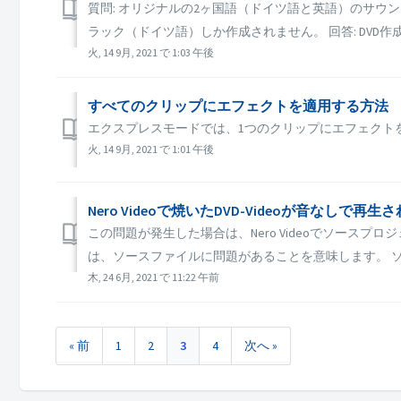
質問: オリジナルの2ヶ国語（ドイツ語と英語）のサウ
ラック（ドイツ語）しか作成されません。 回答: DVD
火, 14 9月, 2021 で 1:03 午後
すべてのクリップにエフェクトを適用する方法
エクスプレスモードでは、1つのクリップにエフェクト
火, 14 9月, 2021 で 1:01 午後
Nero Videoで焼いたDVD-Videoが音なし
この問題が発生した場合は、Nero Videoでソー
は、ソースファイルに問題があることを意味します。 ソ
木, 24 6月, 2021 で 11:22 午前
« 前
1
2
3
4
次へ »