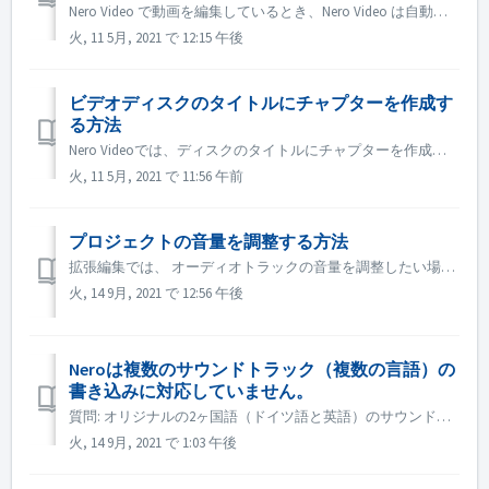
Nero Video で動画を編集しているとき、Nero Video は自動的にプロジェクトをバックグラウンドで保存します。 プロジェクトを保存する前に Nero Video の動作が停止した場合でも、この方法で自動保存されたプロジェクトを見つけることができます。 1. 次の場所にある ユーザ...
火, 11 5月, 2021 で 12:15 午後
ビデオディスクのタイトルにチャプターを作成す
る方法
Nero Videoでは、ディスクのタイトルにチャプターを作成するために、以下の操作を行います。 1. コンテンツ画面で、タイトルを選択します。 2. タイトルのプレビュー画面で、ポジションマーカーをチャプターを追加したい位置に移動します。 3. チャプターボタンをクリックすると、ドロップダウンメニューが...
火, 11 5月, 2021 で 11:56 午前
プロジェクトの音量を調整する方法
拡張編集では、 オーディオトラックの音量を調整したい場合は、オーディオトラックの左側にある音量ボタンにマウスを移動させ、右クリックして調整します。 指定した映像や音楽の音量を調整したい場合は、その映像や音楽を選択し、右上のエフェクトパレット→プロパティ→オーディオレベルで調整します。 ...
火, 14 9月, 2021 で 12:56 午後
Neroは複数のサウンドトラック（複数の言語）の
書き込みに対応していません。
質問: オリジナルの2ヶ国語（ドイツ語と英語）のサウンドトラックが収録されている映画がいくつかあります。 しかし、2つ目の音声トラックをDVDに入れることができず、1つ目の音声トラック（ドイツ語）しか作成されません。 回答: DVD作成時に選択できるオーディオトラック（言語）は1つのみで、複数の言語には対...
火, 14 9月, 2021 で 1:03 午後