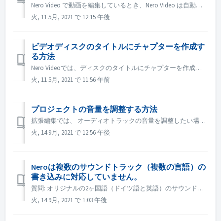
Nero Video で動画を編集しているとき、Nero Video は自動的にプロジェクトをバックグラウンドで保存します。 プロジェクトを保存する前に Nero Video の動作が停止した場合でも、この方法で自動保存されたプロジェクトを見つけることができます。 1. 次の場所にある ユーザ...
火, 11 5月, 2021 で 12:15 午後
ビデオディスクのタイトルにチャプターを作成す
る方法
Nero Videoでは、ディスクのタイトルにチャプターを作成するために、以下の操作を行います。 1. コンテンツ画面で、タイトルを選択します。 2. タイトルのプレビュー画面で、ポジションマーカーをチャプターを追加したい位置に移動します。 3. チャプターボタンをクリックすると、ドロップダウンメニューが...
火, 11 5月, 2021 で 11:56 午前
プロジェクトの音量を調整する方法
拡張編集では、 オーディオトラックの音量を調整したい場合は、オーディオトラックの左側にある音量ボタンにマウスを移動させ、右クリックして調整します。 指定した映像や音楽の音量を調整したい場合は、その映像や音楽を選択し、右上のエフェクトパレット→プロパティ→オーディオレベルで調整します。 ...
火, 14 9月, 2021 で 12:56 午後
Neroは複数のサウンドトラック（複数の言語）の
書き込みに対応していません。
質問: オリジナルの2ヶ国語（ドイツ語と英語）のサウンドトラックが収録されている映画がいくつかあります。 しかし、2つ目の音声トラックをDVDに入れることができず、1つ目の音声トラック（ドイツ語）しか作成されません。 回答: DVD作成時に選択できるオーディオトラック（言語）は1つのみで、複数の言語には対...
火, 14 9月, 2021 で 1:03 午後