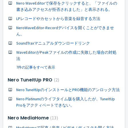
Nero WaveEditorで保存をクリックすると、「ファイルの
書き込みアクセスが拒否されました」と表示される。
LPレコードやカセットから音楽を録音する方法
NeroWaveEditor-Recordデバイスを開くことができませ
ん。
SoundTraxマニュアルダウンロードリンク
WaveEditorがPeakファイルの作成に失敗した場合の対処
法
7件の記事をすべて表示
Nero TuneItUp PRO
2
Nero TuneItUpのインストールとPRO機能のアンロック方法
Nero Platinumのライフタイム版を購入したが、TuneItUp
Proをアクティベートできない。
Nero MediaHome
13
MediaHomeで写真 / 音楽 / ビデオ / ディスクを開く方法